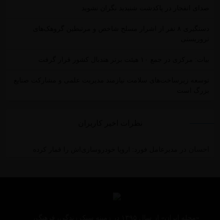
صدای انفجار در پاکدشت شنیدید نگران نشوید
دستگیری ۸ نفر از اشرار مسلح شاخص و مرتبطین گروهک‌های
تروریستی
بیات: مرکزی در جمع ۱۰ هیئت برتر هندبال کشور قرار گرفت
توسعه زیرساخت‌های سلامت نیازمند مدیریت علمی و مشارکت صنایع
بزرگ است
نظرات اخیر کاربران
احسان
در
مدیرعامل فورد: اروپا خودروسازی‌اش را قمار کرده
«مجله ایران» از سال ۱۳۹۵ در زمینه سبک زندگی، فرهنگ،