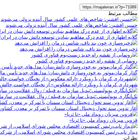
مطالب مرتبط
حسین افشین: شاخص‌های علمی کشور سال آینده نزولی می‌شوند
گلایه اطهاری از عدم درک مفاهیم بنیادین توسعه دانش بنیان در ایران/ پروژه‌
ذخیره‌سازی خون بند ناف، شانس درمان را افزایش می‌دهد
رونمایی از نقشه راه جدید زیست‌بوم فناوری کشور
گذار کرمان‌موتور به خودروسازی دانش‌بنیان/ مدل‌های جدید تأمین مال
شهرداری کرمان با رویکرد «ارائه معکوس» از نخبگان خواست چالش‌
تک‌انگاری پوپولیستی؛تبدیل سازمان به قبیله‌ / زوال عقلانیت در سازم
آغاز تدوین سند تحول دیجیتال استان سمنان با تمرکز بر معدن، کشا
قزوین میزبان رویداد ملی «تا ثریا»
دیدار نایب‌رئیس کمیسیون اقتصادی مجلس شورای اسلامی، از شرکت ت
نظرات