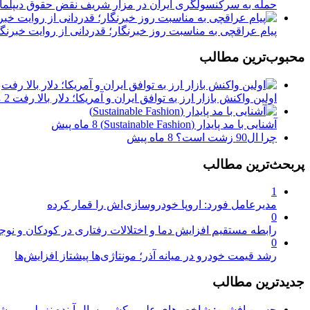
حمله به سرکنسولگری ایران در مزار شریف نقض حقوق دیپلمات
پیام عراقچی به مناسبت روز خبرنگار؛ قدردانی از روایت خبرنگ
محبوب‌ترین مطالب
اولین واکنش بازار ارز به توافق ایران و آمریکا؛ دلار بالا رفت
2 ماه پیش
آشنایی با مد پایدار (Sustainable Fashion)
8 ماه پیش
چرا ال90 زشت است؟
8 ماه پیش
پربحث‌ترین مطالب
1
مدیرعامل فورد: اروپا خودروسازی‌اش را قمار کرده
0
رابطه مستقیم افزایش دما و اختلالات رفتاری در کودکان و نوجو
0
رشد قیمت خودرو در میانه آذر؛ مونتاژی‌ها پیشتاز افزایش‌ها
جدیدترین مطالب
حسین افشین: شاخص‌های علمی کشور سال آینده نزولی می‌شو