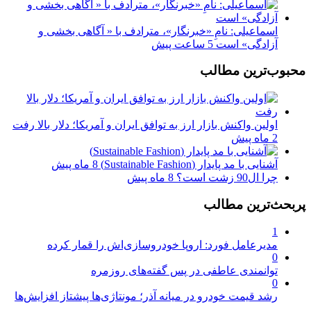
اسماعیلی: نامِ «خبرنگار»، مترادف با « آگاهی بخشی و
آزادگی» است
5 ساعت پیش
محبوب‌ترین مطالب
اولین واکنش بازار ارز به توافق ایران و آمریکا؛ دلار بالا رفت
2 ماه پیش
آشنایی با مد پایدار (Sustainable Fashion)
8 ماه پیش
چرا ال90 زشت است؟
8 ماه پیش
پربحث‌ترین مطالب
1
مدیرعامل فورد: اروپا خودروسازی‌اش را قمار کرده
0
توانمندی عاطفی در پس گفته‌های روزمره
0
رشد قیمت خودرو در میانه آذر؛ مونتاژی‌ها پیشتاز افزایش‌ها