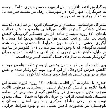
به گزارش اقتصادآنلاین به نقل از مهر، محسن حیدری شامگاه جمعه
به خبرنگاران اظهار کرد: در شهرستان زهک نیز بیشینه سرعت باد
به ۷۱ کیلومتر بر ساعت رسید.
مدیرکل هواشناسی سیستان و بلوچستان افزود: در سال‌های گذشته
به‌دلیل خشکی گسترده تالاب بین‌المللی هامون، با آغاز فعالیت
باد‌های ۱۲۰ روزه سیستان شاهد افزایش چشمگیر گردوغبار، کاهش
شدید دید افقی و افت کیفیت هوا در منطقه بودیم؛ اما امسال با
آبگیری بخشی از تالاب هامون، شرایط تا حدودی متفاوت شده
است. به‌گونه‌ای که با وجود ثبت سرعت باد ۱۰۱ کیلومتر بر ساعت
در زابل، کاهش قابل توجهی در دید افقی مشاهده نشده و میزان
گردوغبار نسبت به سال‌های خشک گذشته کمتر بوده است.
وی ادامه داد: مرطوب شدن بخشی از بستر تالاب هامون موجب
کاهش خیزش گردوخاک از این کانون مهم گردوغبار شده و نقش
مؤثری در بهبود نسبی شرایط جوی منطقه ایفا کرده است.
حیدری با اشاره به آثار اقلیمی باد‌های ۱۲۰ روزه افزود: تشدید این
باد‌ها علاوه بر کاهش گردوغبار ناشی از بستر‌های مرطوب تالاب،
موجب تعدیل نسبی دمای هوا و کاهش گرمای محسوس در منطقه
سیستان شده است. اثرات این جریان باد تنها به شمال استان محدود
نبوده و در برخی مناطق مرکزی و جنوبی استان سیستان و
بلوچستان نیز به‌صورت کاهش نسبی دما و بهبود شرایط حرارتی