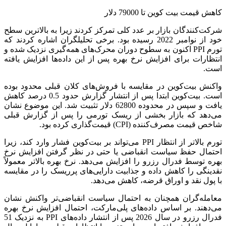
کاهش قیمت بیت کوین تا 79000 دلار
شرکت‌کنندگان بازار بر عدد کلی تمرکز کردند زیرا به بالاترین سطح
خود از نوامبر 2022 رسیده بود. برخی تحلیلگران اشاره کردند که
تورم PPI اکنون به سطوح دوران محرک‌های همه‌گیری نزدیک شده و
انتظارات برای افزایش نرخ بهره پس از این داده‌ها افزایش یافته
است.
واکنش بیت‌کوین در مقایسه با فروش‌های کلان قبلی محدود بوده
است. بیت‌کوین ابتدا پس از انتشار گزارش حدود 0.5 درصد کاهش
یافت و سپس در محدوده 62800 دلار تثبیت شد. این موضوع نشان
می‌دهد که بازار بخشی از ریسک تورمی را پس از گزارش قبلی
شاخص قیمت مصرف‌کننده (CPI) قیمت‌گذاری کرده بود.
تورم بالاتر از انتظار PPI می‌تواند بر بیت‌کوین فشار وارد کند، زیرا
احتمال حفظ سیاست انقباضی یا حتی در نظر گرفتن افزایش نرخ
بهره توسط فدرال رزرو را افزایش می‌دهد. نرخ بهره بالاتر معمولاً
نقدینگی را کاهش داده و جذابیت دارایی‌های پرریسک را در مقایسه
با پول نقد و اوراق قرضه، کاهش می‌دهد.
معامله‌گران همچنان به احتمال سیاست انقباضی‌تر واکنش نشان
می‌دهند. بر اساس داده‌های پلی‌مارکت، احتمال افزایش نرخ بهره
فدرال رزرو در سال 2026 پس از انتشار داده‌های PPI به نزدیک 51