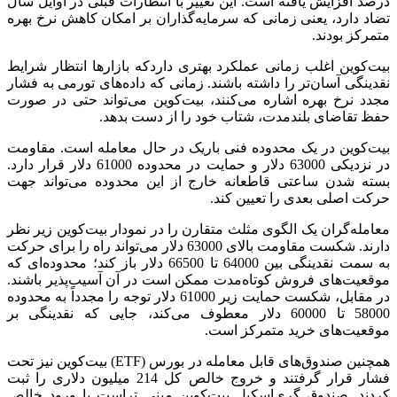
درصد افزایش یافته است. این تغییر با انتظارات قبلی در اوایل سال
تضاد دارد، یعنی زمانی که سرمایه‌گذاران بر امکان کاهش نرخ بهره
متمرکز بودند.
بیت‌کوین اغلب زمانی عملکرد بهتری داردکه بازارها انتظار شرایط
نقدینگی آسان‌تر را داشته باشند. زمانی که داده‌های تورمی به فشار
مجدد نرخ بهره اشاره می‌کنند، بیت‌کوین می‌تواند حتی در صورت
حفظ تقاضای بلندمدت، شتاب خود را از دست بدهد.
بیت‌کوین در یک محدوده فنی باریک در حال معامله است. مقاومت
در نزدیکی 63000 دلار و حمایت در محدوده 61000 دلار قرار دارد.
بسته شدن ساعتی قاطعانه خارج از این محدوده می‌تواند جهت
حرکت اصلی بعدی را تعیین کند.
معامله‌گران یک الگوی مثلث متقارن را در نمودار بیت‌کوین زیر نظر
دارند. شکست مقاومت بالای 63000 دلار می‌تواند راه را برای حرکت
به سمت نقدینگی بین 64000 تا 66500 دلار باز کند؛ محدوده‌ای که
موقعیت‌های فروش کوتاه‌مدت ممکن است در آن آسیب‌پذیر باشند.
در مقابل، شکست حمایت زیر 61000 دلار توجه را مجدداً به محدوده
58000 تا 60000 دلار معطوف می‌کند، جایی که نقدینگی بر
موقعیت‌های خرید متمرکز است.
همچنین صندوق‌های قابل معامله در بورس (ETF) بیت‌کوین نیز تحت
فشار قرار گرفتند و خروج خالص کل 214 میلیون دلاری را ثبت
کردند. صندوق گری‌اسکیل بیت‌کوین مینی تراست با ورود خالص