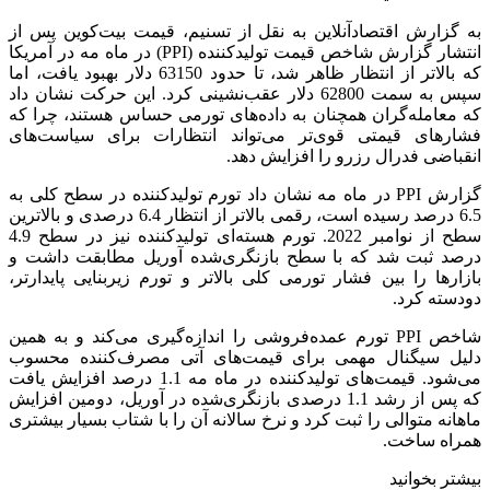
به گزارش اقتصادآنلاین به نقل از تسنیم، قیمت بیت‌کوین پس از
انتشار گزارش شاخص قیمت تولیدکننده (PPI) در ماه مه در آمریکا
که بالاتر از انتظار ظاهر شد، تا حدود 63150 دلار بهبود یافت، اما
سپس به سمت 62800 دلار عقب‌نشینی کرد. این حرکت نشان داد
که معامله‌گران همچنان به داده‌های تورمی حساس هستند، چرا که
فشارهای قیمتی قوی‌تر می‌تواند انتظارات برای سیاست‌های
انقباضی فدرال رزرو را افزایش دهد.
گزارش PPI در ماه مه نشان داد تورم تولیدکننده در سطح کلی به
6.5 درصد رسیده است، رقمی بالاتر از انتظار 6.4 درصدی و بالاترین
سطح از نوامبر 2022. تورم هسته‌ای تولیدکننده نیز در سطح 4.9
درصد ثبت شد که با سطح بازنگری‌شده آوریل مطابقت داشت و
بازارها را بین فشار تورمی کلی بالاتر و تورم زیربنایی پایدارتر،
دودسته کرد.
شاخص PPI تورم عمده‌فروشی را اندازه‌گیری می‌کند و به همین
دلیل سیگنال مهمی برای قیمت‌های آتی مصرف‌کننده محسوب
می‌شود. قیمت‌های تولیدکننده در ماه مه 1.1 درصد افزایش یافت
که پس از رشد 1.1 درصدی بازنگری‌شده در آوریل، دومین افزایش
ماهانه متوالی را ثبت کرد و نرخ سالانه آن را با شتاب بسیار بیشتری
همراه ساخت.
بیشتر بخوانید