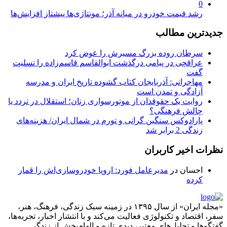
0
رشد قیمت خودرو در میانه آذر؛ مونتاژی‌ها پیشتاز افزایش‌ها
جدیدترین مطالب
سرطان روده بزرگ مسیرش را عوض کرد
عراقچی در پیامی درگذشت ابوالقاسم قاسم‌زاده را تسلیت
گفت
مهاجرانی: آذربایجان کتاب گشوده تاریخ ایران و مدرسه
آزادگی و تمدن است
روایت یک حقوقدان از موتورسواری زنان؛ استقلال در تردد یا
چالش فرهنگی؟
پارادوکس سنگین گرانی و تورم در شمال ایران/ هزینه‌های
زندگی 2 برابر ‌شد
نظرات اخیر کاربران
احسان
در
مدیرعامل فورد: اروپا خودروسازی‌اش را قمار
کرده
«مجله ایران» از سال ۱۳۹۵ در زمینه سبک زندگی، فرهنگ، هنر،
سفر، اقتصاد و تکنولوژی فعالیت می‌کند و با انتشار اخبار، تجربه‌ها،
گفتگوها و تحلیل‌های معتبر، دیدی تازه و الهام‌بخش از زندگی