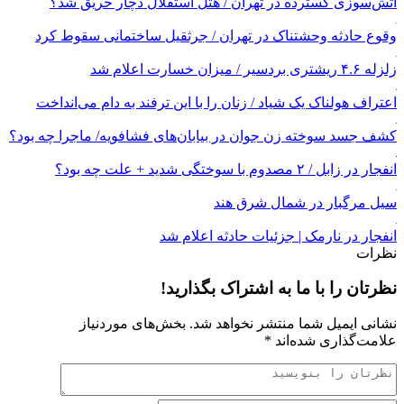
آتش‌سوزی گسترده در تهران / هتل استقلال دچار حریق شد؟
وقوع حادثه وحشتناک در تهران / جرثقیل ساختمانی سقوط کرد
زلزله ۴.۶ ریشتری بردسیر / میزان خسارت اعلام شد
اعتراف هولناک یک شیاد / زنان را با این ترفند به دام می‌انداخت
کشف جسد سوخته زن جوان در بیابان‌های فشافویه/ ماجرا چه بود؟
انفجار در زابل / ۲ مصدوم با سوختگی شدید + علت چه بود؟
سیل مرگبار در شمال شرق هند
انفجار در نارمک | جزئیات حادثه اعلام شد
نظرات
نظرتان را با ما به اشتراک بگذارید!
نشانی ایمیل شما منتشر نخواهد شد.
بخش‌های موردنیاز
علامت‌گذاری شده‌اند
*