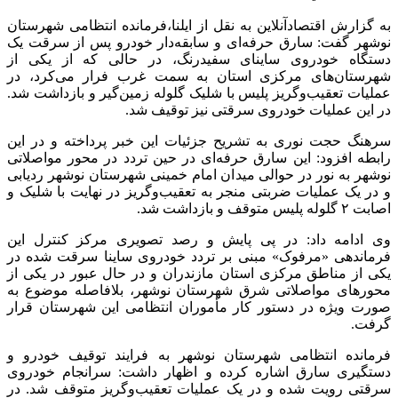
به گزارش اقتصادآنلاین به نقل از ایلنا،فرمانده انتظامی شهرستان
نوشهر گفت: سارق حرفه‌ای و سابقه‌دار خودرو پس از سرقت یک
دستگاه خودروی ساینای سفیدرنگ، در حالی که از یکی از
شهرستان‌های مرکزی استان به سمت غرب فرار می‌کرد، در
عملیات تعقیب‌وگریز پلیس با شلیک گلوله زمین‌گیر و بازداشت شد.
در این عملیات خودروی سرقتی نیز توقیف شد.
سرهنگ حجت نوری به تشریح جزئیات این خبر پرداخته و در این
رابطه افزود: این سارق حرفه‌ای در حین تردد در محور مواصلاتی
نوشهر به نور در حوالی میدان امام خمینی شهرستان نوشهر ردیابی
و در یک عملیات ضربتی منجر به تعقیب‌وگریز در نهایت با شلیک و
اصابت ۲ گلوله پلیس متوقف و بازداشت شد.
وی ادامه داد: در پی پایش و رصد تصویری مرکز کنترل این
فرماندهی «مرفوک» مبنی بر تردد خودروی ساینا سرقت شده در
یکی از مناطق مرکزی استان مازندران و در حال عبور در یکی از
محور‌های مواصلاتی شرق شهرستان نوشهر، بلافاصله موضوع به
صورت ویژه در دستور کار مأموران انتظامی این شهرستان قرار
گرفت.
فرمانده انتظامی شهرستان نوشهر به فرایند توقیف خودرو و
دستگیری سارق اشاره کرده و اظهار داشت: سرانجام خودروی
سرقتی رویت شده و در یک عملیات تعقیب‌وگریز متوقف شد. در