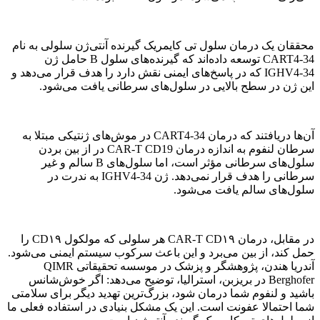
محققان یک درمان سلول تی کایمریک گیرنده آنتی‌ژن سلولی به نام
CART4-34 توسعه داده‌اند که گیرنده‌های سلول B حامل ژن
IGHV4-34 که در پاسخ‌های ایمنی نقش دارد را هدف قرار می‌دهد و
این ژن در سطح بالایی در سلول‌های سرطانی یافت می‌شود.
آن‌ها دریافتند که درمان CART4-34 در موش‌های ژنتیکی مبتلا به
سرطان لنفوم به اندازه درمان CAR-T CD19 در از بین بردن
سلول‌های سرطانی مؤثر است، اما سلول‌های B سالم و غیر
سرطانی را هدف قرار نمی‌دهد. ژن IGHV4-34 به ندرت در
سلول‌های سالم یافت می‌شود.
در مقابل، درمان CAR-T CD۱۹ هر سلولی که مولکول CD۱۹ را
حمل کند، از بین می‌برد و این باعث سرکوب سیستم ایمنی می‌شود.
آندریا هندن، پژوهشگر و پزشک در موسسه تحقیقاتی QIMR
Berghofer در بریزبن، استرالیا، توضیح می‌دهد: اگر خوش‌شانس
باشید و لنفوم شما درمان شود، بزرگ‌ترین تهدید دیگر برای سلامتی
شما احتمالا عفونت است. این یک مشکل بنیادی در استفاده فعلی ما