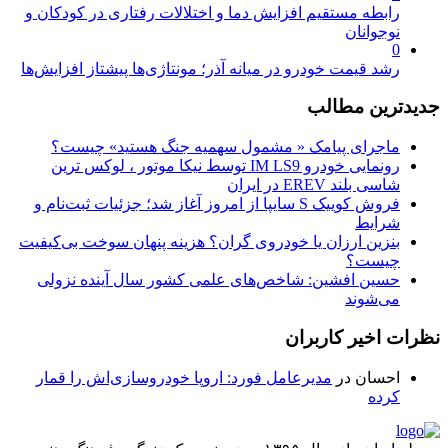
رابطه مستقیم افزایش دما و اختلالات رفتاری در کودکان و
نوجوانان
0
رشد قیمت خودرو در میانه آذر؛ مونتاژی‌ها پیشتاز افزایش‌ها
جدیدترین مطالب
ماجرای پیامک « مشمول سهمیه جنگ هستید» چیست؟
رونمایی خودرو IM LS9 توسط نیکا موتور ، لوکس ترین
شاسی بلند EREV در ایران
فروش کوییک S سایپا از امروز آغاز شد؛ جزئیات ثبت‌نام و
شرایط
بنزین ارزان یا خودروی گران؟ هزینه پنهان سوخت بی‌کیفیت
چیست؟
حسین افشین: شاخص‌های علمی کشور سال آینده نزولی
می‌شوند
نظرات اخیر کاربران
احسان
در
مدیرعامل فورد: اروپا خودروسازی‌اش را قمار
کرده