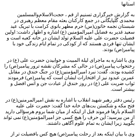
استانها
به گزارش خبرگزاری تسنیم از قم ، حجت‌الاسلام‌والمسلمین
محمدی گلپایگانی در جمع کارکنان بعثه مقام معظم رهبری در
شبستان نجمه خاتون(س) حرم مطهر بانوی کرامت با تبریک عید
سعید غدیر به فضایل امیرالمؤمنین (ع) اشاره و اظهار داشت: اولین
فضیلت حضرت علی علیه السلام تولد ایشان در خانه کعبه است و
ایشان تنها فردی هستند که از کودکی در تمام ایام زندگی خود با
پیامبر(ص) بودند.
وی با اشاره به ماجرای لیلة المبیت و خوابیدن حضرت علی (ع) در
رختخواب پیامبر(ص) در حالی که مشرکان نقشه ترور پیامبر(ص) را
کشیده بودند، گفت: نبرد امیرالمؤمنین(ع) در جنگ خندق در مقابل
عمربن عبدود نیز از افتخارات ایشان است که پیامبر(ص) فرمودند
ثواب ضربت علی (ع) در روز خندق از عبادت جن و انس افضل و
بیشتر است.
رئیس دفتر رهبر شهید انقلاب با اشاره به نقش امیرالمرمنین(ع) در
فتح مکه و شکستن بت‌های خانه خدا گفت: حضرت علی علیه
السلام بارها فرموند قبل از اینکه از میان شما بروم هرسؤالی دارید
از من بپرسید؛ این حرف را هیچ کسی جز امیرالمؤمنین(ع) نمی تواند
بگویید زیرا ایشان به تمام علوم آگاهی داشتند.
وی با بیان اینکه بعد از رحلت پیامبر(ص) هیچ کس بافضیلت تر از