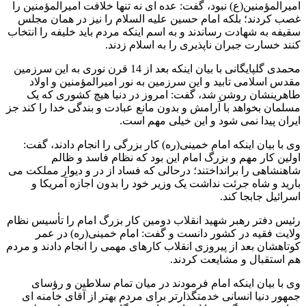
امیرالمؤمنین(ع) نبود، گفت: عده ای نه تنها خلافت امیرالمؤمنین را
غصب کردند؛ بلکه امام حسین علیه السلام را نیز در همان مجلس
سقیفه به شهادت رساندند و به اسم اینکه مردم باید خلیفه را انتخاب
کنند خسارت جبران ناپذیری را به اسلام زدند.
محمدی گلپایگانی با بیان اینکه بعد از 14 قرن نوری به این سرزمین
مقدس اسلامی تابید و این سرزمین به نور امیرالمؤمنین و اولاد
طاهرینشان روشن شد، گفت: امروز در دنیا هیچ کشوری که یک
مسلمان بخواهد با آرامش و بدون مانع عبادت و بندگی خدا را کند جز
ایران پیدا نمی شود و این خیلی مهم است.
وی با بیان اینکه امام خمینی(ره) کار بزرگی را انجام دادند، گفت:
اولین کار مهم و بزرگ امام این بود که نظام فاسد و ظالم
شاهنشاهی را برانداختند؛ درحالی که فساد از در و دیوار مملکت می
بارید و شاه جرئت نداشت یک وزیر خود را بدون اجازه آمریکا و
اسرائیل جابجا کند.
رئیس دفتر رهبر شهید انقلاب دومین کار بزرگ امام را تأسیس نظام
ولایت فقیه در کشور دانست و گفت: امام خمینی(ره) در عمر
کوتاهشان بعد از پیروزی انقلاب کارهای مهمی را انجام دادند و مردم
هم استقبال و مشایعت کردند.
وی با بیان اینکه امام فرمودند در میان تمام سلاطین و رؤسای
جمهور دنیا انسانی خدمتگذارتر برای مردم بهتر از آقای خامنه ای