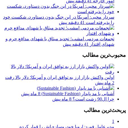
امور خارجه
41 دقیقه پیش
سردار محبی: آمریکا در این جنگ بدون دستاورد، شکست خود
را پذیرفته است
41 دقیقه پیش
تجمعات مردمی امشب؛ تجدید میثاق با شهدای مدافع حرم و
شهدای اقتدار
41 دقیقه پیش
محبوب‌ترین مطالب
اولین واکنش بازار ارز به توافق ایران و آمریکا؛ دلار بالا رفت
2 ماه پیش
آشنایی با مد پایدار (Sustainable Fashion)
8 ماه پیش
چرا ال90 زشت است؟
8 ماه پیش
پربحث‌ترین مطالب
1
مدیرعامل فورد: اروپا خودروسازی‌اش را قمار کرده