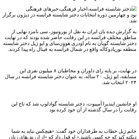
نود و چهارمین دوره انتخابات دختر شایسته فرانسه در دیژون برگزار
شد.
به گزارش دیده بان ایران به نقل از یورونیوز، سی نامزد نهایی از
مناطق مختلف فرانسه در این رقابت حاضر شده بودند که در نهایت
دختر شایسته گویان به نام اودری هووِن‌سای و ایو ژیل دختر شایسته
منطقه نورپادوکاله واقع در شمال فرانسه به فینال راه پیدا کردند.
در نهایت، بر پایه رای داوران و مخاطبان ۸ میلیون نفری این
مسابقه، ایو ژیل، ۲۰ ساله، به عنوان دختر شایسته فرانسه در سال
۲۰۲۴ انتخاب شد.
او جانشین ایندیرا آمپیوت، دختر شایسته گوادلوپ شد که تاج این
رقابت را در سال گذشته از آن خود کرده بود
خانم ژیل خطاب به طرفداران خود گفت: «هیچکس نباید به شما
دیکته کند که چه کسی باشید.» او قول داد که «از ارزش‌های زنان