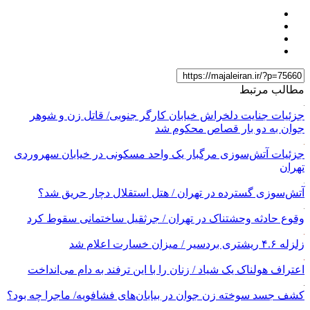
مطالب مرتبط
جزئیات جنایت دلخراش خیابان کارگر جنوبی/ قاتل زن و شوهر
جوان به دو بار قصاص محکوم شد
جزئیات آتش‌سوزی مرگبار یک واحد مسکونی در خیابان سهروردی
تهران
آتش‌سوزی گسترده در تهران / هتل استقلال دچار حریق شد؟
وقوع حادثه وحشتناک در تهران / جرثقیل ساختمانی سقوط کرد
زلزله ۴.۶ ریشتری بردسیر / میزان خسارت اعلام شد
اعتراف هولناک یک شیاد / زنان را با این ترفند به دام می‌انداخت
کشف جسد سوخته زن جوان در بیابان‌های فشافویه/ ماجرا چه بود؟