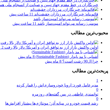
خبرنگاران در خط مقدم جهاد تبیین و صیانت از انسجام ملی هس
قائم‌پناه: ‏خبرنگاران، مرزداران حقیقت‌اند
11 ساعت پیش
مومنی: رسانه می‌تواند امنیت‌ساز باشد
11 ساعت پیش
محبوب‌ترین مطالب
اولین واکنش بازار ارز به توافق ایران و آمریکا؛ دلار بالا رفت
2 ماه پیش
آشنایی با مد پایدار (Sustainable Fashion)
8 ماه پیش
چرا ال90 زشت است؟
8 ماه پیش
پربحث‌ترین مطالب
1
مدیرعامل فورد: اروپا خودروسازی‌اش را قمار کرده
0
توانمندی عاطفی در پس گفته‌های روزمره
0
رشد قیمت خودرو در میانه آذر؛ مونتاژی‌ها پیشتاز افزایش‌ها