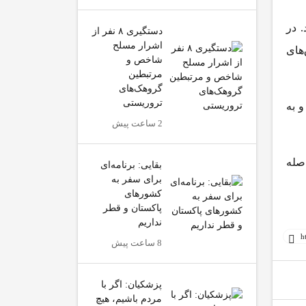
. در
دستگیری ۸ نفر از
اشرار مسلح
رق‌های
شاخص و
مرتبطین
گروهک‌های
تروریستی
و به
2 ساعت پیش
صله
بقایی: برنامه‌ای
برای سفر به
کشورهای
پاکستان و قطر
نداریم
8 ساعت پیش
پزشکیان: اگر با
مردم باشیم، هیچ