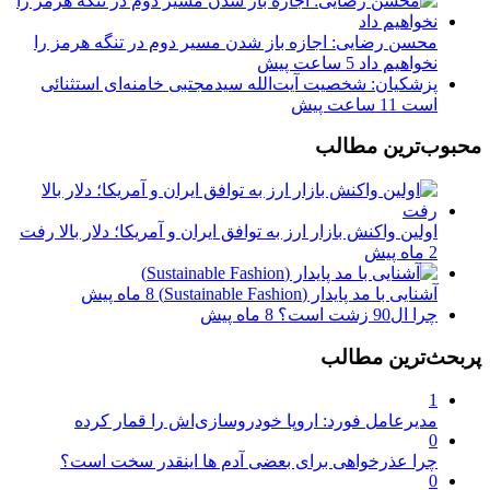
محسن رضایی: اجازه باز شدن مسیر دوم در تنگه هرمز را
نخواهیم داد
5 ساعت پیش
پزشکیان: شخصیت آیت‌الله سیدمجتبی خامنه‌ای استثنائی
است
11 ساعت پیش
محبوب‌ترین مطالب
اولین واکنش بازار ارز به توافق ایران و آمریکا؛ دلار بالا رفت
2 ماه پیش
آشنایی با مد پایدار (Sustainable Fashion)
8 ماه پیش
چرا ال90 زشت است؟
8 ماه پیش
پربحث‌ترین مطالب
1
مدیرعامل فورد: اروپا خودروسازی‌اش را قمار کرده
0
چرا عذرخواهی برای بعضی آدم ها اینقدر سخت است؟
0