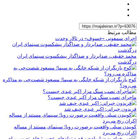
مطالب مرتبط
اجرای سمفونی «خسوف» در تالار وحدت
محمد حقیقی، صدابردار و صداگذار پیشکسوت سینمای ایران
درگذشت
کوچ بازیگران از شبکه خانگی به سیما؛ مسعود شصت‌چی به مذاکره
می‌رود؟
ماجرای نصب سنگ مزار اکبر عبدی چیست؟
فریدون جیرانی: اکبر عبدی حیف شد
کوبیدن سیلی واقعیت برصورت رویا؛ سینمای مستند از مساله
اکران رنج می‌برد