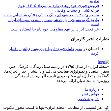
نداریم
فروش فوری خودروهای وارداتی مرداد ۱۴۰۵؛ بدون
قرعه‌کشی و حساب وکالتی
مسجدی: ۴۰ درصد شهدای جنگ با بانک ژنتیک شناسایی شدند
واروژ کریم‌مسیحی وارث شایسته ارامنه در سینمای ایران
است
عراقچی: ایران بر عهد مقاومت خود پابرجا ایستاده است
نظرات اخیر کاربران
احسان
در
مدیرعامل فورد: اروپا خودروسازی‌اش را قمار
کرده
«مجله ایران» از سال ۱۳۹۵ در زمینه سبک زندگی، فرهنگ، هنر،
سفر، اقتصاد و تکنولوژی فعالیت می‌کند و با انتشار اخبار، تجربه‌ها،
گفتگوها و تحلیل‌های معتبر، دیدی تازه و الهام‌بخش از زندگی
روزمره به مخاطبان ارائه می‌دهد.
درباره ما
قوانین نشر
حریم شخصی
کپی هر قسمتی از مطالب «مجله ایران» تنها با کسب مجوز مکتوب