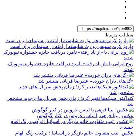
مطالب مرتبط
واروژ کریم‌مسیحی وارث شایسته ارامنه در سینمای ایران است
زوج ایرانی با «از یاد رفته» نامزد دریافت جایزه جشنواره نیویورک
شدند
«گل‌های باران خورده» علیرضا قربانی منتشر شد
کنداکتور شبکه‌ها تغییر کرد؛ زمان پخش سریال های جدید مشخص
شد
عکس | بیتا فرهی با لباس عروس در کنار گوگوش
عکس | تیپ متفاوت خانم بازیگر در اسپانیا ؛ ترکیب رنگ الهام