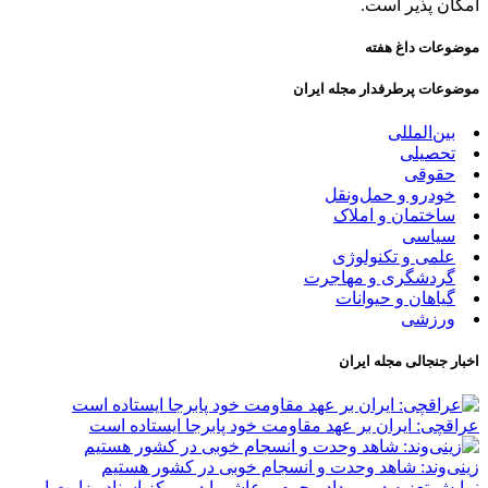
امکان پذیر است.
موضوعات داغ هفته
موضوعات پرطرفدار مجله ایران
بین‌المللی
تحصیلی
حقوقی
خودرو و حمل‌و‌نقل
ساختمان و املاک
سیاسی
علمی و تکنولوژی
گردشگری و مهاجرت
گیاهان و حیوانات
ورزشی
اخبار جنجالی مجله ایران
عراقچی: ایران بر عهد مقاومت خود پابرجا ایستاده است
زینی‌وند: شاهد وحدت و انسجام خوبی در کشور هستیم
نمایش تعزیه در رویداد محرم و عاشورا در مرکز اسناد وزارت امور