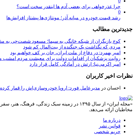
0
چرا عذرخواهی برای بعضی آدم ها اینقدر سخت است؟
0
رشد قیمت خودرو در میانه آذر؛ مونتاژی‌ها پیشتاز افزایش‌ها
جدیدترین مطالب
کوچ بازیگران از شبکه خانگی به سیما؛ مسعود شصت‌چی به مذ
مردی که نگذاشت یک جنگنده از بیت‌المال کم شود
امیر بهمرد: در دفاع از ملت ایران، جان بر کف خواهیم بود
روایت پزشکیان از اقدامات دولت برای معیشت مردم امشب م
امیر اکرمی‌نیا: ارتش در آمادگی کامل قرار دارد
نظرات اخیر کاربران
احسان
در
مدیرعامل فورد: اروپا خودروسازی‌اش را قمار کرده
«مجله ایران» از سال ۱۳۹۵ در زمینه سبک زندگی، ف
مخاطبان ارائه می‌دهد.
درباره ما
قوانین نشر
حریم شخصی