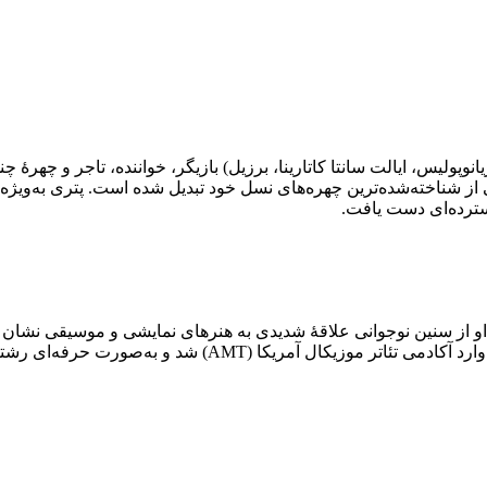
لیما پتری (Gabriela de Lima Petry؛ زادهٔ ۲۸ مهٔ ۱۹۸۶ در فلوریانوپولیس، ایالت سانتا کاتارینا، برز
ه‌های آواز، گیتار، رقص تاپ (ساپاته‌ادو) و رقص سالنی را فرا گرفت.