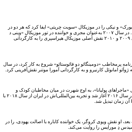
اولیه در آمریکا آغاز کرد؛ در سال ۲۰۰۲ نقش بتی را در نمایش «کافه نیویورک» و نیکی را در موزیکال «سویت چریتی» ایفا کرد که هر دو در
تئاتر بروارد فورت لادردیل فلوریدا به روی صحنه رفتند، و در سال ۲۰۰۳ نقش مادلون را در کمدی «خانم‌های مضحک» نوشته مولیر بازی کرد. در سال ۲۰۰۷ به‌عنوان مجری و خواننده در تور موزیکال «وینی د
پو» از کمپانی دیزنی لایو در کشورهای مختلف آمریکای لاتین حضور یافت و همزمان نقش اصلی پیتر پن را بر عهده داشت؛ سپس در سال‌های ۲۰۰۹ و ۲۰۱۰ نقش اصلی موزیکال هیراسپری را به کارگردانی
فت؛ در شبکه گلوبو از سال ۲۰۱۱ به‌عنوان خواننده گروه موسیقی برنامه پرمخاطب «دومینگائو دو فائوستائو» شروع به کار کرد، در سال
ل ۲۰۱۸ با ایفای نقش سوفی، معلم موسیقی در سریال «ماجراهای پولیانا»، به اوج شهرت در میان مخاطبان کودک و
نوجوان رسید. فعالیت سینمایی او در برزیل با نقش روبی، یک خواننده، در فیلم جنایی-معمایی «سوسک شیطان» به کارگردانی کارلو میلانی در سال ۲۰۱۶ آغاز شد و تجربه بین‌المللی‌اش در ایران از سال ۲۰۱۸ با
آن زمان تبدیل شد.
۲۰۱۹ نیز به دلیل استقبال بی‌نظیر، برای ضبط دنباله «تگزاس ۲» به ایران سفر کرد و دوباره نقش آلیس را ایفا کرد. از سال ۲۰۲۱ به بعد، او نقش ویوی کروگر، یک خواننده کاباره با اصالت یهودی، را در
یدس دِ مورایس را روایت می‌کند.