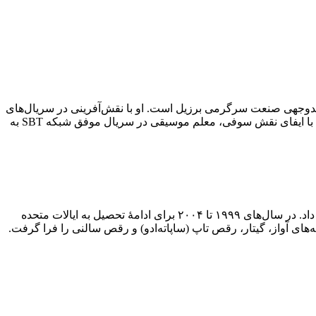
یل) بازیگر، خواننده، تاجر و چهرهٔ چندوجهی صنعت سرگرمی برزیل است. او با نقش‌آفرینی در سریال‌های
پرمخاطب، حضور در فیلم‌های بین‌المللی و فعالیت‌های تئاتری، به یکی از شناخته‌شده‌ترین چهره‌های نسل خود تبدیل شده است. پتری به‌ویژه با ایفای نقش سوفی، معلم موسیقی در سریال موفق شبکه SBT به
گابریلا پتری در فلوریانوپولیس، پایتخت ایالت سانتا کاتارینا به دنیا آمد. او از سنین نوجوانی علاقهٔ شدیدی به هنرهای نمایشی و موسیقی نشان داد. در سال‌های ۱۹۹۹ تا ۲۰۰۴ برای ادامهٔ تحصیل به ایالات متحده