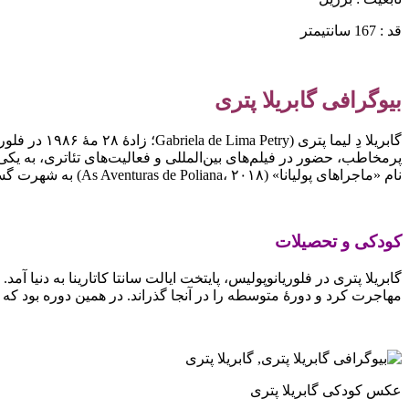
قد : 167 سانتیمتر
بیوگرافی گابریلا پتری
گابریلا دِ 
نام «ماجراهای پولیانا» (As Aventuras de Poliana، ۲۰۱۸) به شهرت گسترده‌ای دست یافت.
کودکی و تحصیلات
مهاجرت کرد و دورهٔ متوسطه را در آنجا گذراند. در همین دوره بود که وارد آکادمی تئاتر موزیکال آمریکا (AMT) شد و به‌صورت حرفه‌ای رشت
عکس کودکی گابریلا پتری