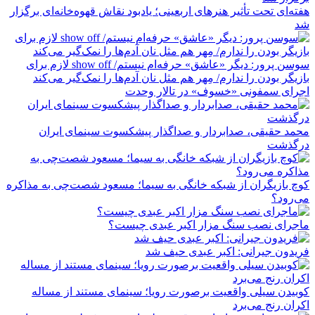
هفته‌ای تحت تأثیر هنرهای اربعینی؛ یادبود نقاش قهوه‌خانه‌ای برگزار
شد
سوسن پرور: دیگر «عاشق» حرفه‌ام نیستم/ show off لازم برای
بازیگر بودن را ندارم/ مِهر هم مثل نان آدم‌ها را نمک‌گیر می‌کند
اجرای سمفونی «خسوف» در تالار وحدت
محمد حقیقی، صدابردار و صداگذار پیشکسوت سینمای ایران
درگذشت
کوچ بازیگران از شبکه خانگی به سیما؛ مسعود شصت‌چی به مذاکره
می‌رود؟
ماجرای نصب سنگ مزار اکبر عبدی چیست؟
فریدون جیرانی: اکبر عبدی حیف شد
کوبیدن سیلی واقعیت برصورت رویا؛ سینمای مستند از مساله
اکران رنج می‌برد