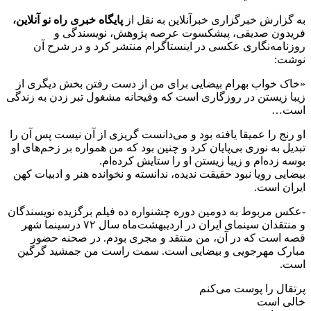
به گزارش خبرگزاری خبرآنلاین به نقل از
پایگاه خبری راه نو آنلاین،
فریدون صدیقی، پیشکسوت عرصه پژوهش، نویسندگی و
روزنامه‌نگاری عکسی در اینستاگرام منتشر کرد و در شرح آن
نوشت:
«خاک خواب بهرام بیضایی برای من از دست رفتن بخش دیگری از
زیبا زیستن در روزگاری است که وقیحانه مشغول تبر زدن به زندگی
است…
او رنج را عمیقا یافته بود و می‌دانست گریزی از آن نیست پس آن را
تبدیل به نوری بی‌پایان‌ کرد و چنین بود که من همواره بر زخم‌های او
بوسه زده‌ام و زیبا زیستن او را ستایش کرده‌ام‌.
بیضایی رویا نبود حقیقت ندیده، ندانسته و نخوانده هنر و ادبیات کهن
ایران است.
-عکس مربوط به دومین دوره چشنواره ده فیلم برگزیده نویسندگان
و منتقدان سینمای ایران در اردیبهشت‌ماه سال ۷۲ درسینما شهر
قصه است که در آن، من منتقد و مجری بودم. در صحنه حضور
مبارک مهرجویی و بیضایی است. سمت راست من جمشید گرگین
است.
پرتقال را پوست می‌کنم
خالی است