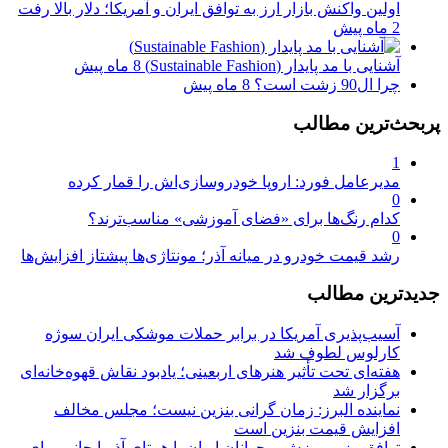
اولین واکنش بازار ارز به توافق ایران و آمریکا؛ دلار بالا رفت
2 ماه پیش
آشنایی با مد پایدار (Sustainable Fashion)
8 ماه پیش
چرا ال90 زشت است؟
8 ماه پیش
پربحث‌ترین مطالب
1
مدیرعامل فورد: اروپا خودروسازی‌اش را قمار کرده
0
کدام رنگ‌ها برای «فضای آموزشی» مناسب‌ترند؟
0
رشد قیمت خودرو در میانه آذر؛ مونتاژی‌ها پیشتاز افزایش‌ها
جدیدترین مطالب
آسیب‌پذیری آمریکا در برابر حملات موشکی ایران سوژه
کارلوس لطوف شد
هفته‌ای تحت تأثیر هنرهای اربعینی؛ یادبود نقاش قهوه‌خانه‌ای
برگزار شد
نماینده البرز: زمان گرانی بنزین نیست؛ مجلس مخالف
افزایش قیمت بنزین است
توافق وزیر ورزش و جوانان ایران با همتای آذربایجانی برای