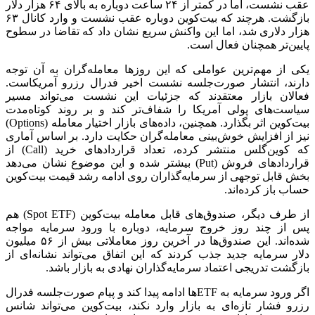
عقب نشست، اما در کمتر از ۲۴ ساعت دوباره به بالای ۶۴ هزار دلار
بازگشت. هرچند که بیت‌کوین دوباره عقب نشست و وارد کانال ۶۳
هزار دلاری شد، اما این واکنش سریع نشان داد که تقاضا در سطوح
پایین‌تر همچنان فعال است.
یکی از مهم‌ترین عواملی که این روزها معامله‌گران به آن توجه
دارند، انتشار صورت‌جلسه نشست اخیر فدرال رزرو آمریکاست.
فعالان بازار معتقدند که جزئیات این نشست می‌تواند مسیر
سیاست‌های پولی آمریکا را شفاف‌تر کند و بر روند کوتاه‌مدت
بیت‌کوین اثر بگذارد. همچنین، داده‌های بازار اختیار معامله (Options)
نیز از افزایش خوش‌بینی معامله‌گران حکایت دارد. بر اساس آماری
که کوین‌گلس منتشر کرده، تعداد قراردادهای خرید (Call) از
قراردادهای فروش (Put) بیشتر شده و این موضوع نشان می‌دهد
بخش قابل توجهی از سرمایه‌گذاران روی ادامه رشد قیمت بیت‌کوین
حساب باز کرده‌اند.
از طرف دیگر، صندوق‌های قابل معامله بیت‌کوین (Spot ETF) هم
پس از چند روز خروج سرمایه، دوباره با ورود سرمایه مواجه
شده‌اند. این صندوق‌ها در آخرین روز معاملاتی بیش از ۵۶ میلیون
دلار سرمایه جدید جذب کردند که این اتفاق می‌تواند نشانه‌ای از
بازگشت تدریجی اعتماد سرمایه‌گذاران نهادی به بازار باشد.
اگر ورود سرمایه به ETFها ادامه پیدا کند و پیام صورت‌جلسه فدرال
رزرو فشار تازه‌ای به بازار وارد نکند، بیت‌کوین می‌تواند شانس