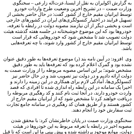
به گزارش اکوایران به نقل از ایسنا،عزت‌اله زارعی – سخنگوی
وزارت صمت – در تشریح آخرین وضعیت طرح واردات خودرو
توسط ایرانیان مقیم خارج از کشور گفت: در حال حاضر بخشی از
تسهیل فرایند در اختیار کنسولگری‌های ایران در کشورهای خارجی
است و بخشی دیگر از آن نیازمند مصوبه دولت در رابطه با تعرفه،
خودروها بود که این موضوع خوشبختانه در جلسه هفته گذشته هیئت
دولت تصویب شد تا مشخص شود که خودروهایی که قرار است
توسط ایرانیان مقیم خارج از کشور وارد شوند، با چه تعرفه‌هایی
باشد.
وی افزود: در آیین نامه بند (ر) موضوع تعرفه‌ها به طور دقیق عنوان
نشده بود و گمرک اعلام کرده بود که تعرفه‌ها باید به طور دقیق
مشخص شوند؛ بر این اساس مصوبه مربوطه را از وزارت صمت به
دولت ارائه دادیم و در دولت نیز تصویب شد و در حال حاضر نیز
کنسولگری‌ها، آمادگی لازم برای همکاری در این زمینه را دارند و
اخیرا یک سامانه در این رابطه راه اندازی شده تا افرادی که قصد
واردت خودرو دارند، در آنجا ثبت نام کنند و کد رهگیری مربوطه را
دریافت خواهند کرد تا مشخص شود که از ایرانیان مقیم خارج از
کشور هستند و از طریق همان کد رهگیری در سامانه جامع تجارت
ثبت سفارش خود را انجام دهند.
سخنگوی وزارت صمت در پایان خاطرنشان کرد: با محقق شدن
مصوبه اخیر در رابطه با تعرفه مربوط به این خودروها در هیئت
دولت، موانع موجود برداشته شده و پیش بینی ما این است که تا قبل