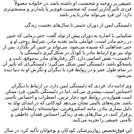
عمیقی بر روحیه و شخصیت او داشته باشد. در خانواده معمولاً
فردی تأثیرگذارتر است که شخصیت قوی‌تر یا پایدارتر و منسجم‌تری
دارد؛ این فرد می‌تواند مادر یا پدر باشد.
دلبستگی ایمن از دوران جنینی تا سال‌های نخست زندگی
شکیبایی با اشاره به دوران پیش از تولد گفت: حتی زمانی که جنین
در رحم مادر است، عواملی مانند تغذیه مادر، شرایط روحی او و
حتی صداهایی که شنیده می‌شود، می‌تواند بر جنین اثر بگذارد. پس از
تولد نیز نوع ارتباط مادر با کودک در شکل‌گیری دلبستگی یا
«اتچمنت» نقش اساسی دارد. اگر رفتارهای مادر به‌موقع، ثابت و
پاسخگو باشد، دلبستگی ایمن شکل می‌گیرد؛ دلبستگی‌ای که تأثیر آن
در تمام طول عمر و در روابط فرد با دیگران و نگرش او به دنیا دیده
می‌شود.
وی ادامه داد: فردی که دلبستگی ایمن دارد، در ارتباط با دیگران
احساس امنیت بیشتری می‌کند، اما در دلبستگی ناایمن، فرد ممکن
است همواره در روابط خود دچار ترس، اضطراب و احساس ناامنی
باشد. تجربه‌های بالینی نشان می‌دهد کودکانی که در ابتدای تولد به
دلیل بیماری مادر، مانند اسکیزوفرنی، نتوانسته‌اند رابطه‌ای امن
برقرار کنند، در سال‌های بعدی زندگی احساس فقدان عاطفی و
ناامنی عمیقی را تجربه می‌کنند.
این فوق‌تخصص روان‌پزشکی کودکان و نوجوانان تأکید کرد: در سال