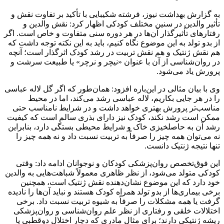
به گزارش بهداشت نیوز، فرشته شکیبایی با تأکید بر تفاوت نقش و
تأثیر والدین در سنین مختلف کودکی اظهار کرد: نقش والدین و
رفتارهای تأثیرگذار آن‌ها در هر دوره سنی متفاوت و خاص است. اگر
از بدو تولد به این موضوع نگاه کنیم، باید به این نکته توجه داشت که
هم نقش ژنتیک و هم نقش تربیت در رشد کودک اثرگذار است؛ آنچه
در روان‌شناسی از آن با عنوان «نیچر و نرچر» یا طبیعت سرشت و
پرورش یاد می‌شود.
وی با بیان مثالی در این‌باره افزود: همان‌طور که اگر گل لاله عباسی
را در هر جایی بکاریم، لاله عباسی رشد می‌کند، اما در محیط
مناسب‌تر پرورش بهتری خواهد داشت و در شرایط نامناسب حتی
ممکن است رشد نکند، کودک نیز دارای بذری سالم است که کیفیت
رشد آن به حاصلخیزی خاک و شرایط محیطی بستگی دارد، بنابراین
نه می‌توان همه چیز را صرفاً به تربیت نسبت داد و نه همه چیز را
تنها نتیجه ژنتیک دانست.
این فوق‌تخصص روان‌پزشکی کودکان و نوجوانان ادامه داد: وقتی
کودکی متولد می‌شود، از نظر ظاهری معمولاً شباهت‌هایی به والدین
خود دارد که این موضوع نشان‌دهنده نقش ژنتیک است، همچنین
برخی بیماری‌ها از بدو تولد همراه کودک هستند و نباید آن‌ها را نادیده
گرفت یا همه مشکلات را صرفاً به شیوه تربیت نسبت داد. برخی
اختلالات خلقی و رفتاری از نظر علم روان‌شناسی و روان‌پزشکی
ریشه ژنتیکی دارند؛ برای مثال مادری که دچار اختلال دوقطبی یا