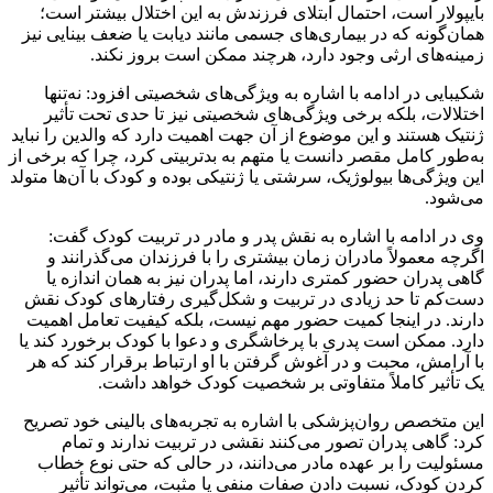
بایپولار است، احتمال ابتلای فرزندش به این اختلال بیشتر است؛
همان‌گونه که در بیماری‌های جسمی مانند دیابت یا ضعف بینایی نیز
زمینه‌های ارثی وجود دارد، هرچند ممکن است بروز نکند.
شکیبایی در ادامه با اشاره به ویژگی‌های شخصیتی افزود: نه‌تنها
اختلالات، بلکه برخی ویژگی‌های شخصیتی نیز تا حدی تحت تأثیر
ژنتیک هستند و این موضوع از آن جهت اهمیت دارد که والدین را نباید
به‌طور کامل مقصر دانست یا متهم به بدتربیتی کرد، چرا که برخی از
این ویژگی‌ها بیولوژیک، سرشتی یا ژنتیکی بوده و کودک با آن‌ها متولد
می‌شود.
وی در ادامه با اشاره به نقش پدر و مادر در تربیت کودک گفت:
اگرچه معمولاً مادران زمان بیشتری را با فرزندان می‌گذرانند و
گاهی پدران حضور کمتری دارند، اما پدران نیز به همان اندازه یا
دست‌کم تا حد زیادی در تربیت و شکل‌گیری رفتارهای کودک نقش
دارند. در اینجا کمیت حضور مهم نیست، بلکه کیفیت تعامل اهمیت
دارد. ممکن است پدری با پرخاشگری و دعوا با کودک برخورد کند یا
با آرامش، محبت و در آغوش گرفتن با او ارتباط برقرار کند که هر
یک تأثیر کاملاً متفاوتی بر شخصیت کودک خواهد داشت.
این متخصص روان‌پزشکی با اشاره به تجربه‌های بالینی خود تصریح
کرد: گاهی پدران تصور می‌کنند نقشی در تربیت ندارند و تمام
مسئولیت را بر عهده مادر می‌دانند، در حالی که حتی نوع خطاب
کردن کودک، نسبت دادن صفات منفی یا مثبت، می‌تواند تأثیر