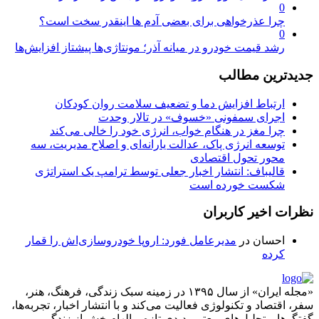
0
چرا عذرخواهی برای بعضی آدم ها اینقدر سخت است؟
0
رشد قیمت خودرو در میانه آذر؛ مونتاژی‌ها پیشتاز افزایش‌ها
جدیدترین مطالب
ارتباط افزایش دما و تضعیف سلامت روان کودکان
اجرای سمفونی «خسوف» در تالار وحدت
چرا مغز در هنگام خواب، انرژی خود را خالی می‌کند
توسعه انرژی پاک، عدالت یارانه‌ای و اصلاح مدیریت، سه
محور تحول اقتصادی
قالیباف: انتشار اخبار جعلی توسط ترامپ یک استراتژی
شکست خورده است
نظرات اخیر کاربران
احسان
در
مدیرعامل فورد: اروپا خودروسازی‌اش را قمار
کرده
«مجله ایران» از سال ۱۳۹۵ در زمینه سبک زندگی، فرهنگ، هنر،
سفر، اقتصاد و تکنولوژی فعالیت می‌کند و با انتشار اخبار، تجربه‌ها،
گفتگوها و تحلیل‌های معتبر، دیدی تازه و الهام‌بخش از زندگی