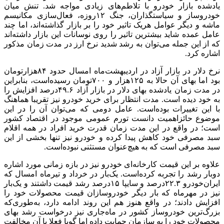
یادشده بازار خودرو با تلاطم‌های زیادی مواجه شد. تنش میان
خودروساز و سیاستگذاران، جنگ ۱۲‌روزه، فعال‌سازی مکانیسم
ماشه و دیگر عوامل هریک تاثیر خود را بر بازار گذاشته‌اند، اما چند
عامل عمده شاید بیشترین تاثیر را روی نوسانات این بازار داشته‌اند
که از این جمله می‌توان به رشد شدید نرخ ارز در مدت زمان مذکور
اشاره کرد.
نرخ دلار در بازار آزاد در اردیبهشت‌‌‌‌ماه امسال حدود ۸۴‌هزار‌تومان
بود اما بهای آن حالا به ۱۲۵‌هزار و ۷۰۰‌تومان رسیده‌است، بنابراین
در مدت زمان یادشده بهای دلار در بازار آزاد ۴۹.۶‌درصد افزایش را
به خود دیده است. مدت انتظار برای خرید خودرو نیز تقریبا هماهنگ
با این تغییرات بوده‌است. عامل دومی که می‌توان آن را در این
موضوع حائزاهمیت دانست تورم عمومی موجود در اقتصاد کشور
است؛ در واقع در این مدت زمان قدرت خرید افراد در همه اقلام
سبد مصرفی خود کاهش پیدا کرده‌ و خودرو نیز تنها بخشی از این
سبد مصرفی است که به هیچ‌عنوان مستثنی نبوده‌است.
علاوه بر این قیمت کارخانه‌‌‌‌ای خودرو نیز در بازه زمانی مورد اشاره
دوبار رشد را تجربه کرده‌است. یک‌بار در خرداد و تیرماه امسال که
ایران‌خودرو ۲۲.۳‌درصد و سایپا ۱۵‌درصد رشد قیمت داشتند و یک‌بار
نیز در مهرماه که ‌بار دیگر خودروسازان قیمت محصولات خود را
افزایش دادند؛ در واقع هنوز هم این روند ادامه دارد، به‌طوری‌که
بزرگ‌ترین خودروساز کشور در ماه‌جاری نیز درخواست رشد بهای
محصولات خود را به سازمان حمایت داده‌ اما گویا فعلا با آن مخالفت