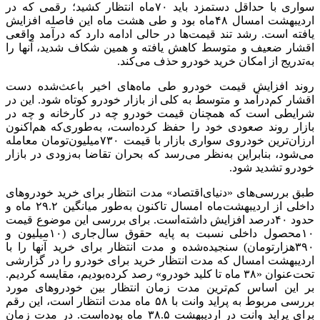
سواری با حداقل دستمزد باید ۷۰ماه انتظار کشید؛ رقمی که در
اردیبهشت امسال ۴۸ماه بود و طی هشت ماه این فاصله افزایش
یافته است. رشد تند قیمت‌ها در حالی ادامه دارد که درآمد واقعی
اقشار ضعیف و متوسط کاهش یافته و همین شکاف شدید، آنها را
به‌تدریج از امکان خرید خودرو حذف می‌کند.
روند افزایش قیمت خودرو طی ماه‌های اخیر باعث‌شده دست
اقشار کم‌‌‌‌درآمد و متوسط به کلی از بازار خودرو کوتاه شود. این در
شرایطی است که همچنان قیمت خودرو چه در کارخانه و چه در
بازار روند صعودی خود را حفظ کرده‌است، به‌طوری‌که هم‌اکنون
ارزان‌ترین خودروی سواری بازار با قیمت ۷۳۰‌میلیون‌تومان معامله
می‌شود، بنابراین به‌نظر می‌رسد که بحران تقاضا به‌زودی در بازار
خودرو تشدید شود.
طبق بررسی‌‌‌‌های «دنیای‌اقتصاد» مدت انتظار برای خرید خودروهای
داخلی از اردیبهشت‌‌‌‌ماه امسال تاکنون به‌طور میانگین ۲۹.۲ ماه و
حدود ۴۰‌درصد افزایش داشته‌است. برای بررسی این موضوع قیمت
۱۰محصول داخلی نسبت به پایه حقوق سال‌جاری (۱۰‌میلیون و
۳۹۰‌‌‌‌هزار‌تومان) سنجیده‌شده و مدت انتظار برای خرید آنها را با
اردیبهشت امسال که مدت انتظار خرید برای خودرو را در گزارشی
تحت‌عنوان «۳۸ ماه تا کلید خودرو» رصد کرده‌بودیم، مقایسه کردیم.
بر این اساس کم‌ترین مدت زمان انتظار بین خودروهای مورد
بررسی مربوط به پراید وانت با ۵۸ ماه مدت انتظار است، این رقم
برای پراید وانت در اردیبهشت‌‌‌‌ ۳۸.۵ ماه بوده‌است. در مدت زمان