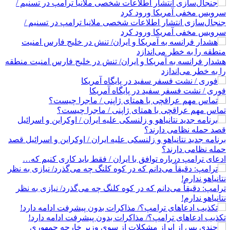
جنجال‌سازی انتشار اطلاعات شخصی ملانیا ترامپ در تسنیم /
سرویس مخفی آمریکا ورود کرد
هشدار فرانسه به آمریکا و ایران/ تنش در خلیج فارس امنیت منطقه
را به خطر می‌اندازد
فوری / نشت فسفر سفید در پایگاه آمریکا
تماس مهم عراقچی با همتای ژاپنی / ماجرا چیست؟
برنامه جدید نتانیاهو و زلنسکی علیه ایران / اوکراین و اسرائیل قصد
حمله نظامی دارند؟
ادعای ترامپ درباره توافق با ایران / فقط باید کاری کنیم که…
ترامپ: دقیقاً می‌دانم که در کوه کلنگ چه می‌گذرد/ نیازی به نظر
نتانیاهو ندارم!
تکذیب ادعاهای ترامپ؟/ مذاکرات بدون پیشرفت ادامه دارد!