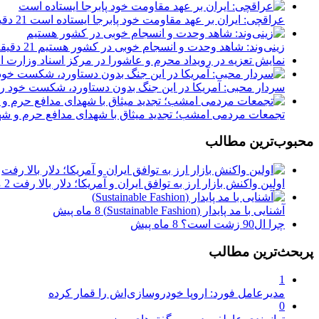
عراقچی: ایران بر عهد مقاومت خود پابرجا ایستاده است
21 دقیقه پیش
زینی‌وند: شاهد وحدت و انسجام خوبی در کشور هستیم
21 دقیقه پیش
نمایش تعزیه در رویداد محرم و عاشورا در مرکز اسناد وزارت 
سردار محبی: آمریکا در این جنگ بدون دستاورد، شکست خود ر
تجمعات مردمی امشب؛ تجدید میثاق با شهدای مدافع حرم و شه
محبوب‌ترین مطالب
اولین واکنش بازار ارز به توافق ایران و آمریکا؛ دلار بالا رفت
2 ماه پیش
آشنایی با مد پایدار (Sustainable Fashion)
8 ماه پیش
چرا ال90 زشت است؟
8 ماه پیش
پربحث‌ترین مطالب
1
مدیرعامل فورد: اروپا خودروسازی‌اش را قمار کرده
0