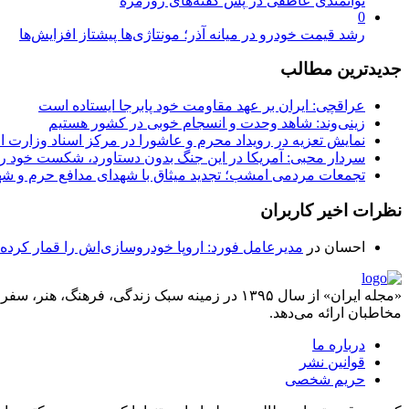
توانمندی عاطفی در پس گفته‌های روزمره
0
رشد قیمت خودرو در میانه آذر؛ مونتاژی‌ها پیشتاز افزایش‌ها
جدیدترین مطالب
عراقچی: ایران بر عهد مقاومت خود پابرجا ایستاده است
زینی‌وند: شاهد وحدت و انسجام خوبی در کشور هستیم
نمایش تعزیه در رویداد محرم و عاشورا در مرکز اسناد وزارت ا
سردار محبی: آمریکا در این جنگ بدون دستاورد، شکست خود را
تجمعات مردمی امشب؛ تجدید میثاق با شهدای مدافع حرم و شهد
نظرات اخیر کاربران
احسان
در
مدیرعامل فورد: اروپا خودروسازی‌اش را قمار کرده
«مجله ایران» از سال ۱۳۹۵ در زمینه سبک زندگی، ف
مخاطبان ارائه می‌دهد.
درباره ما
قوانین نشر
حریم شخصی