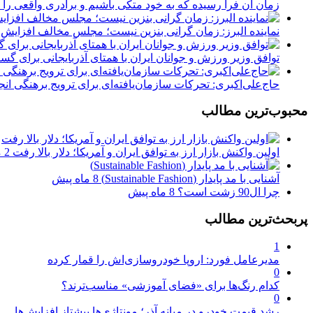
زمان آن فرا رسیده که به خود متکی باشیم و برادری واقعی را
نماینده البرز: زمان گرانی بنزین نیست؛ مجلس مخالف افزای
توافق وزیر ورزش و جوانان ایران با همتای آذربایجانی برای 
حاج‌علی‌اکبری: تحرکات سازمان‌یافته‌ای برای ترویج برهنگی ان
محبوب‌ترین مطالب
اولین واکنش بازار ارز به توافق ایران و آمریکا؛ دلار بالا رفت
2 ماه پیش
آشنایی با مد پایدار (Sustainable Fashion)
8 ماه پیش
چرا ال90 زشت است؟
8 ماه پیش
پربحث‌ترین مطالب
1
مدیرعامل فورد: اروپا خودروسازی‌اش را قمار کرده
0
کدام رنگ‌ها برای «فضای آموزشی» مناسب‌ترند؟
0
رشد قیمت خودرو در میانه آذر؛ مونتاژی‌ها پیشتاز افزایش‌ها