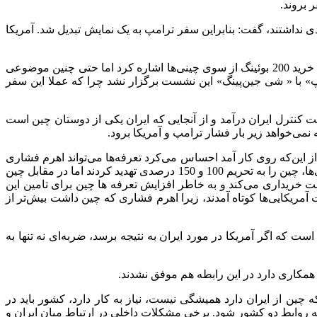
ر بروند.
وردی نداشتند، گفت: بنابراین سفر ترامپ به یک نمایش تبدیل شد. آمریکا
ایزدی با اشاره به متنی که معمولا بعد از انجام سفر مقامات به کشورها منتشر می‌شود، اظهار کرد: متنی که طرف آمریکایی منتشر کرد به خرید 200 بوئینگ از سوی چینی‌ها اشاره کرد اما حتی چنین موضوعی
» با « شی جین‌پینگ» این نشست برگزار نشد چرا که عملا این سفر
حت کنترل ایران درآمد و از آنجایی که ایران یکی از دوستان چین است
نمی‌خواهد زیر بار فشار ترامپ و آمریکا برود.
از این‌که روی کار آمد احساس می‌کرد تعرفه‌ها می‌تواند اهرم فشاری
بر روی چین باشد اما با دو مشکل مواجه شد؛ اعمال فشار چین بر مالیات منابع کم‌یاب معدنی، اهرم فشار بزرگ‌تری بود. از طرفی آمریکایی‌ها، چین را به تحریم 100 و 150 درصدی تهدید کردند اما در مقابل چین
شت خریداری می‌کند و به خاطر افزایش تعرفه ها چین برای تامین این
یکایی‌ها کوتاه آمدند، زیرا اهرم فشاری که چین داشت بیش‌تر از
ت که اگر آمریکا در مورد ایران به نتیجه برسد، ضربه‌ای نه تنها به
 همکاری دارد در این رابطه هم موفق نشدند.
چین از ایران دارد همیشگی نیست، نیاز به کار دارد، کشور باید در
عه روابط دو کشور شود. برخی مشکلات داخلی در ارتباط میان ایران و