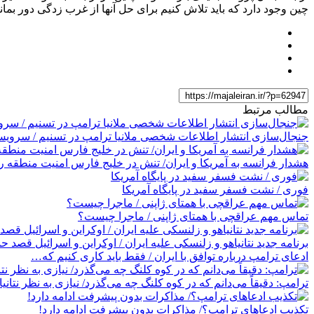
چین وجود دارد که باید تلاش کنیم برای حل آنها از غرب زدگی دور بمانن
مطالب مرتبط
جنجال‌سازی انتشار اطلاعات شخصی ملانیا ترامپ در تسنیم / سرویس
هشدار فرانسه به آمریکا و ایران/ تنش در خلیج فارس امنیت منطقه را
فوری / نشت فسفر سفید در پایگاه آمریکا
تماس مهم عراقچی با همتای ژاپنی / ماجرا چیست؟
برنامه جدید نتانیاهو و زلنسکی علیه ایران / اوکراین و اسرائیل قصد ح
ادعای ترامپ درباره توافق با ایران / فقط باید کاری کنیم که…
ترامپ: دقیقاً می‌دانم که در کوه کلنگ چه می‌گذرد/ نیازی به نظر نتانیا
تکذیب ادعاهای ترامپ؟/ مذاکرات بدون پیشرفت ادامه دارد!