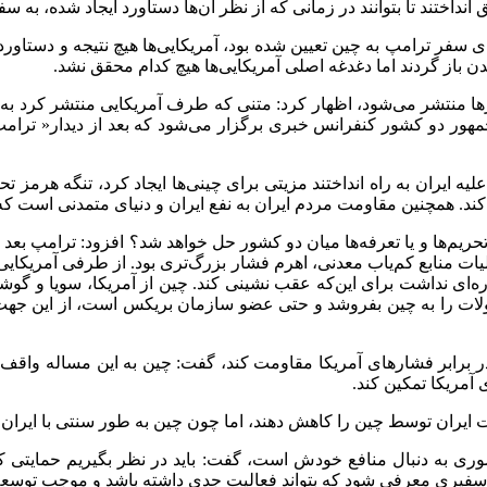
انداختند تا بتوانند در زمانی که از نظر آن‌ها دستاورد ایجاد شده، به سف
ه برای سفر ترامپ به چین تعیین شده بود، آمریکایی‌ها هیچ نتیجه‌ و دستا
 باز گردند اما دغدغه اصلی آمریکایی‌ها هیچ کدام محقق نشد.
هور دو کشور کنفرانس خبری برگزار می‌شود که بعد از دیدار« ترامپ
یه ایران به راه انداختند مزیتی برای چینی‌ها ایجاد کرد، تنگه هرمز ت
کند. همچنین مقاومت مردم ایران به نفع ایران و دنیای متمدنی است که 
تحریم‌ها و یا تعرفه‌ها میان دو کشور حل خواهد شد؟ افزود: ترامپ بعد 
چاره‌ای نداشت برای این‌که عقب نشینی کند. چین از آمریکا، سویا و گو
ات را به چین بفروشد و حتی عضو سازمان بریکس است، از این جهت آمر
در برابر فشارهای آمریکا مقاومت کند، گفت: چین به این مساله واقف اس
 آمریکا تمکین کند.
نفت ایران توسط چین را کاهش دهند، اما چون چین به طور سنتی با ایران
شوری به دنبال منافع خودش است، گفت: باید در نظر بگیریم حمایتی که 
اخیر سفیری معرفی شود که بتواند فعالیت جدی داشته باشد و موجب توس