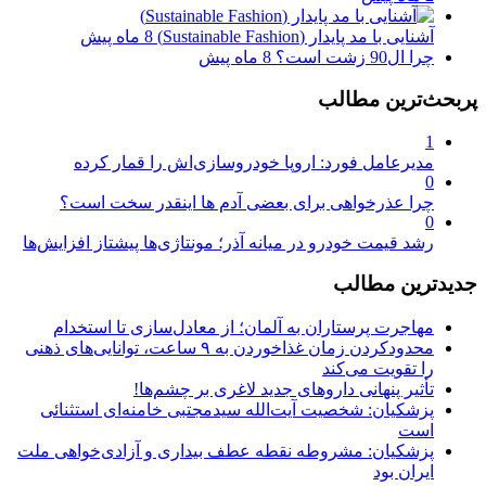
آشنایی با مد پایدار (Sustainable Fashion)
8 ماه پیش
چرا ال90 زشت است؟
8 ماه پیش
پربحث‌ترین مطالب
1
مدیرعامل فورد: اروپا خودروسازی‌اش را قمار کرده
0
چرا عذرخواهی برای بعضی آدم ها اینقدر سخت است؟
0
رشد قیمت خودرو در میانه آذر؛ مونتاژی‌ها پیشتاز افزایش‌ها
جدیدترین مطالب
مهاجرت پرستاران به آلمان؛ از معادل‌سازی تا استخدام
محدودکردن زمان غذاخوردن به ۹ ساعت، توانایی‌های ذهنی
را تقویت می‌کند
تأثیر پنهانی داروهای جدید لاغری بر چشم‌ها!
پزشکیان: شخصیت آیت‌الله سیدمجتبی خامنه‌ای استثنائی
است
پزشکیان: مشروطه نقطه عطف بیداری و آزادی‌خواهی ملت
ایران بود