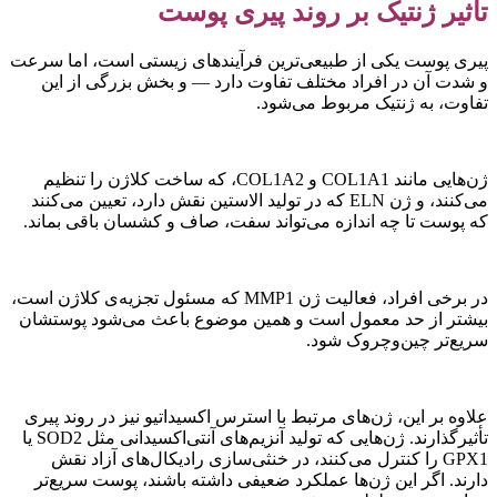
أثیر ژنتیک بر روند پیری پوست
یری پوست یکی از طبیعی‌ترین فرآیندهای زیستی است، اما سرعت
 شدت آن در افراد مختلف تفاوت دارد — و بخش بزرگی از این
فاوت، به ژنتیک مربوط می‌شود.
ژن‌هایی مانند COL1A1 و COL1A2، که ساخت کلاژن را تنظیم
می‌کنند، و ژن ELN که در تولید الاستین نقش دارد، تعیین می‌کنند
ه پوست تا چه اندازه می‌تواند سفت، صاف و کشسان باقی بماند.
در برخی افراد، فعالیت ژن MMP1 که مسئول تجزیه‌ی کلاژن است،
یشتر از حد معمول است و همین موضوع باعث می‌شود پوستشان
ریع‌تر چین‌وچروک شود.
لاوه بر این، ژن‌های مرتبط با استرس اکسیداتیو نیز در روند پیری
تأثیرگذارند. ژن‌هایی که تولید آنزیم‌های آنتی‌اکسیدانی مثل SOD2 یا
GPX1 را کنترل می‌کنند، در خنثی‌سازی رادیکال‌های آزاد نقش
ارند. اگر این ژن‌ها عملکرد ضعیفی داشته باشند، پوست سریع‌تر