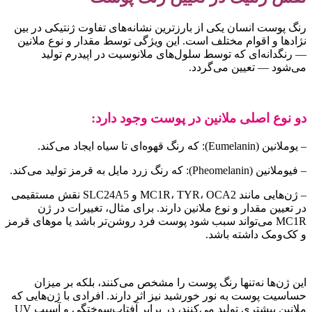
نگ پوست انسان یکی از بارزترین نشانه‌های تفاوت ژنتیکی در بین
ژادها و اقوام مختلف است. این ویژگی توسط مقدار و نوع ملانین
 رنگدانه‌ای که توسط سلول‌های ملانوسیت در اپیدرم تولید
ی‌شود — تعیین می‌گردد.
و نوع اصلی ملانین در پوست وجود دارد:
یوملانین (Eumelanin): که رنگ قهوه‌ای تا سیاه ایجاد می‌کند.
فیوملانین (Pheomelanin): که رنگ زرد مایل به قرمز تولید می‌کند.
– ژن‌هایی مانند MC1R، TYR، OCA2 و SLC24A5 نقش مستقیمی
ر تعیین مقدار و نوع ملانین دارند. برای مثال، تغییرات در ژن
MC1R می‌تواند سبب شود پوست فرد روشن‌تر باشد یا موهای قرمز
 کک‌ومک داشته باشد.
ین ژن‌ها نه‌تنها رنگ پوست را مشخص می‌کنند، بلکه بر میزان
ساسیت پوست به نور خورشید نیز اثر دارند. افرادی با ژن‌هایی که
ملانین بیشتری تولید می‌کنند، در برابر آفتاب‌سوختگی و آسیب UV