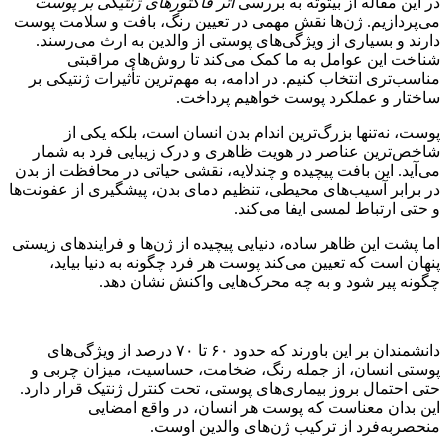
ر این مقاله از بیتوته به بررسی
اثر فاکتورهای ژنتیکی بر پوست
ی‌پردازیم. ژن‌ها نقش مهمی در تعیین رنگ، بافت و سلامت پوست
ارند و بسیاری از ویژگی‌های پوستی از والدین به ارث می‌رسند.
ناخت این عوامل به ما کمک می‌کند تا روش‌های مراقبتی
ناسب‌تری انتخاب کنیم. در ادامه، به مهم‌ترین تأثیرات ژنتیکی بر
اختار و عملکرد پوست خواهیم پرداخت.
وست، نه‌تنها بزرگ‌ترین اندام بدن انسان است، بلکه یکی از
اخص‌ترین عناصر در هویت ظاهری و درک زیبایی فرد به شمار
ی‌آید. این بافت پیچیده و چندلایه، نقشی حیاتی در محافظت از بدن
ر برابر آسیب‌های محیطی، تنظیم دمای بدن، پیشگیری از عفونت‌ها
 حتی ارتباط لمسی ایفا می‌کند.
ما پشت این ظاهر ساده، دنیایی پیچیده از ژن‌ها و فرایندهای زیستی
نهان است که تعیین می‌کند پوست هر فرد چگونه به دنیا بیاید،
گونه پیر شود و به چه محرک‌هایی واکنش نشان دهد.
دانشمندان بر این باورند که حدود ۶۰ تا ۷۰ درصد از ویژگی‌های
وستی انسان، از جمله رنگ، ضخامت، حساسیت، میزان چربی و
تی احتمال بروز بیماری‌های پوستی، تحت کنترل ژنتیک قرار دارد.
ین بدان معناست که پوست هر انسان، در واقع امضایی
نحصر‌به‌فرد از ترکیب ژن‌های والدین اوست.