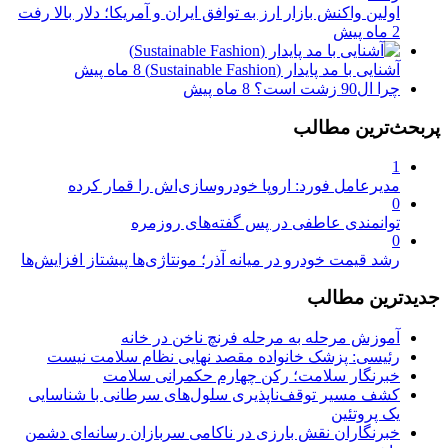
اولین واکنش بازار ارز به توافق ایران و آمریکا؛ دلار بالا رفت
2 ماه پیش
آشنایی با مد پایدار (Sustainable Fashion)
8 ماه پیش
چرا ال90 زشت است؟
8 ماه پیش
پربحث‌ترین مطالب
1
مدیرعامل فورد: اروپا خودروسازی‌اش را قمار کرده
0
توانمندی عاطفی در پس گفته‌های روزمره
0
رشد قیمت خودرو در میانه آذر؛ مونتاژی‌ها پیشتاز افزایش‌ها
جدیدترین مطالب
آموزش مرحله به مرحله فرنچ ناخن در خانه
رئیسی: پزشک خانواده مقصد نهایی نظام سلامت نیست
خبرنگار سلامت؛ رکن چهارم حکمرانی سلامت
کشف مسیر توقف‌ناپذیری سلول‌های سرطانی با شناسایی
یک پروتئین
خبرنگاران نقش بارزی در ناکامی سربازان رسانه‌ای دشمن