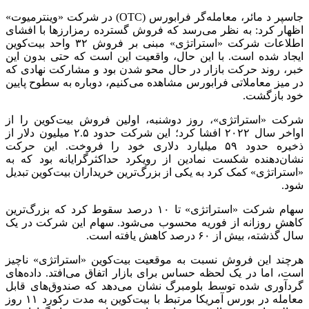
جاسپر د مائر، معامله‌گر فرابورس (OTC) در شرکت «وینترمیوت»
اظهار کرد: به نظر می‌رسد که فروش گسترده رمزارزها با افشای
اطلاعات شرکت «استراتژی» مبنی بر فروش ۳۲ واحد بیت‌کوین
ایجاد شده است. با این حال، واقعیت این است که حتی بدون این
خبر، روند حرکت بازار در حال محو شدن بود و مشارکت نهادی که
در میز معاملاتی فرابورس مشاهده می‌کنیم، دوباره به سطوح پایین
خود بازگشت.
شرکت «استراتژی»، روز دوشنبه، اولین فروش بیت‌کوین را از
اواخر سال ۲۰۲۲ افشا کرد؛ این شرکت حدود ۲.۵ میلیون دلار از
ذخیره حدود ۵۹ میلیارد دلاری خود را فروخت. این حرکت
نشان‌دهنده شکست نمادین از رویکرد حداکثرگرایانه بود که به
«استراتژی» کمک کرد به یکی از بزرگ‌ترین خریداران بیت‌کوین تبدیل
شود.
سهام شرکت «استراتژی» تا ۱۰ درصد سقوط کرد که بزرگ‌ترین
کاهش روزانه از فوریه محسوب می‌شود. سهام این شرکت در یک
سال گذشته، بیش از ۶۰ درصد کاهش یافته است.
هرچند این فروش نسبت به موقعیت بیت‌کوین «استراتژی» ناچیز
است، اما در یک لحظه حساس برای بازار اتفاق می‌افتد. داده‌های
گردآوری‌ شده توسط بلومبرگ نشان می‌دهد که صندوق‌های قابل
معامله در بورس آمریکا مرتبط با بیت‌کوین به مدت رکورد ۱۱ روز