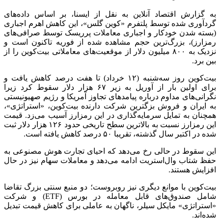
به گزارش اقتصاد آنلاین به نقل از ایسنا، بر اساس داده‌های
گردآوری‌ شده توسط پلتفرم «کوین گلس»، این کاهش اهرم اجباری
(بسته شدن خودکار و اجباری معاملات پرریسک توسط صرافی‌های
رمزارز)، بزرگ‌ترین حجم مشاهده‌ شده از فوریه تاکنون است و
نزدیک به ۸۰۰ میلیون دلار از موقعیت‌های معاملاتی بیت‌کوین را از
بین برد.
بیت‌کوین روز سه‌شنبه (۱۲ خرداد) تا هفت درصد کاهش یافت و
برای اولین بار از آوریل به زیر ۶۷ هزار دلار سقوط کرد زیرا
نگرانی‌های مداوم درباره پیامدهای تجاوز آمریکا و رژیم صهیونیستی
به ایران و فروش بزگترین شرکت دارنده بیت‌کوین، «استراتژی»،
همچنان به تمایل سرمایه‌گذاری در این رمزارز آسیب می‌زد. قیمت
این رمزارز نسبت به بالاترین سطح تاریخی حدود ۱۲۶ هزار دلار ثبت
شده در اکتبر سال گذشته، تقریبا ۵۰ درصد کاهش یافته است.
این سقوط در حالی رخ می‌دهد که احیای تجارت هوش مصنوعی به
حفظ شتاب وال‌استریت ادامه می‌دهد و معاملات سهام نیز در حال
افزایش هستند.
بیت‌کوین با موانع دیگری نیز روبروست؛ دو منبع سنتی بزرگ تقاضا
شامل صندوق‌های قابل معامله در بورس (ETF) و شرکت
«استراتژی» مایکل سیلر، ناگهان به عاملی برای کاهش قیمت تبدیل
شده‌اند.