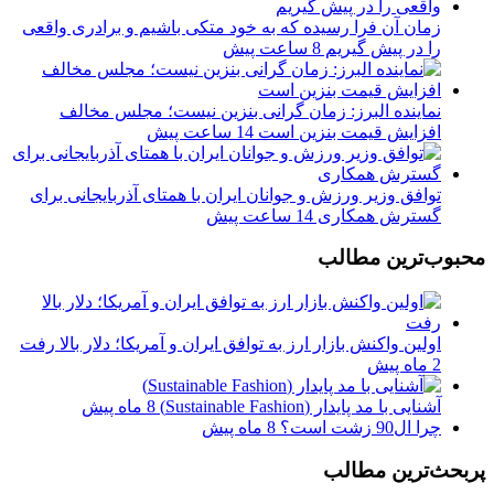
زمان آن فرا رسیده که به خود متکی باشیم و برادری واقعی
را در پیش گیریم
8 ساعت پیش
نماینده البرز: زمان گرانی بنزین نیست؛ مجلس مخالف
افزایش قیمت بنزین است
14 ساعت پیش
توافق وزیر ورزش و جوانان ایران با همتای آذربایجانی برای
گسترش همکاری
14 ساعت پیش
محبوب‌ترین مطالب
اولین واکنش بازار ارز به توافق ایران و آمریکا؛ دلار بالا رفت
2 ماه پیش
آشنایی با مد پایدار (Sustainable Fashion)
8 ماه پیش
چرا ال90 زشت است؟
8 ماه پیش
پربحث‌ترین مطالب