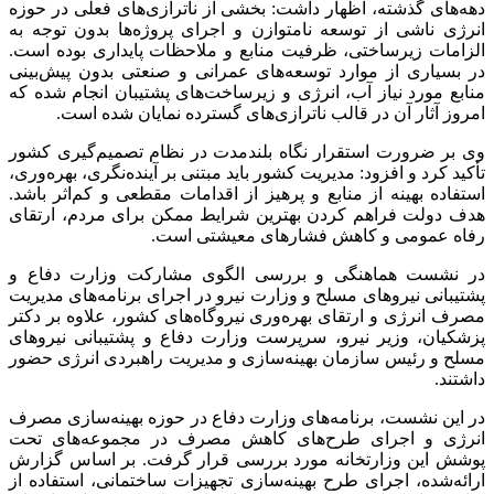
دهه‌های گذشته، اظهار داشت: بخشی از ناترازی‌های فعلی در حوزه
انرژی ناشی از توسعه نامتوازن و اجرای پروژه‌ها بدون توجه به
الزامات زیرساختی، ظرفیت منابع و ملاحظات پایداری بوده است.
در بسیاری از موارد توسعه‌های عمرانی و صنعتی بدون پیش‌بینی
منابع مورد نیاز آب، انرژی و زیرساخت‌های پشتیبان انجام شده که
امروز آثار آن در قالب ناترازی‌های گسترده نمایان شده است.
وی بر ضرورت استقرار نگاه بلندمدت در نظام تصمیم‌گیری کشور
تأکید کرد و افزود: مدیریت کشور باید مبتنی بر آینده‌نگری، بهره‌وری،
استفاده بهینه از منابع و پرهیز از اقدامات مقطعی و کم‌اثر باشد.
هدف دولت فراهم کردن بهترین شرایط ممکن برای مردم، ارتقای
رفاه عمومی و کاهش فشارهای معیشتی است.
در نشست هماهنگی و بررسی الگوی مشارکت وزارت دفاع و
پشتیبانی نیروهای مسلح و وزارت نیرو در اجرای برنامه‌های مدیریت
مصرف انرژی و ارتقای بهره‌وری نیروگاه‌های کشور، علاوه بر دکتر
پزشکیان، وزیر نیرو، سرپرست وزارت دفاع و پشتیبانی نیروهای
مسلح و رئیس سازمان بهینه‌سازی و مدیریت راهبردی انرژی حضور
داشتند.
در این نشست، برنامه‌های وزارت دفاع در حوزه بهینه‌سازی مصرف
انرژی و اجرای طرح‌های کاهش مصرف در مجموعه‌های تحت
پوشش این وزارتخانه مورد بررسی قرار گرفت. بر اساس گزارش
ارائه‌شده، اجرای طرح بهینه‌سازی تجهیزات ساختمانی، استفاده از