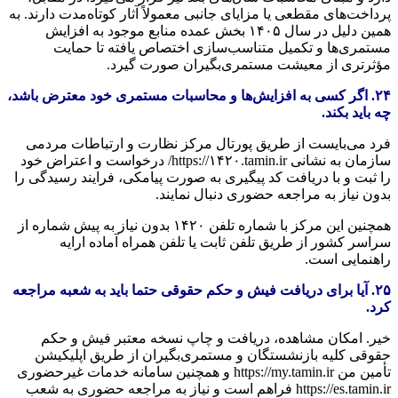
پرداخت‌های مقطعی یا مزایای جانبی معمولاً آثار کوتاه‌مدت دارند. به
همین دلیل در سال ۱۴۰۵ بخش عمده منابع موجود به افزایش
مستمری‌ها و تکمیل متناسب‌سازی اختصاص یافته تا حمایت
مؤثرتری از معیشت مستمری‌بگیران صورت گیرد.
۲۴. اگر کسی به افزایش‌ها و محاسبات مستمری خود معترض باشد،
چه باید بکند.
فرد می‌بایست از طریق پورتال مرکز نظارت و ارتباطات مردمی
سازمان به نشانی https://۱۴۲۰.tamin.ir/ درخواست و اعتراض خود
را ثبت و با دریافت کد پیگیری به صورت پیامکی، فرایند رسیدگی را
بدون نیاز به مراجعه حضوری دنبال نمایند.
همچنین این مرکز با شماره تلفن ۱۴۲۰ بدون نیاز به پیش شماره از
سراسر کشور از طریق تلفن ثابت یا تلفن همراه آماده ارایه
راهنمایی است.
۲۵. آیا برای دریافت فیش و حکم حقوقی حتما باید به شعبه مراجعه
کرد.
خیر. امکان مشاهده، دریافت و چاپ نسخه معتبر فیش و حکم
حقوقی کلیه بازنشستگان و مستمری‌بگیران از طریق اپلیکیشن
تأمین من https://my.tamin.ir و همچنین سامانه خدمات غیرحضوری
https://es.tamin.ir فراهم است و نیاز به مراجعه حضوری به شعب