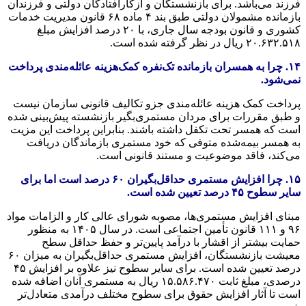
فرزند می‌باشد. برای بازنشستگان و ازکارافتادگان دولتی و فرزندان
بازمانده مشمولان دولتی طبق بند ۴ ماده ۶۸ قانون مدیریت خدمات
کشوری و قانون بودجه سال جاری، با ۲۰ درصد افزایش مبلغ
۲۰.۶۳۲.۵۱۸ ریال در نظر گرفته شده است.
۱۴. چرا به همسران بازمانده تک‌نفره کمک‌هزینه عائله‌مندی پرداخت
نمی‌شود.
پرداخت کمک هزینه عائله‌مندی جزو تکالیف قانونی سازمان نیست
و طبق مقررات برای مردان مستمری‌بگیر بازنشسته پیش‌بینی شده
است که همسر تحت تکفل داشته باشند. بنابراین پرداخت این مزیت
به همسر بیمه‌شده متوفی که خود مستمری بازماندگان دریافت
می‌کند، فاقد موضوعیت و مستند قانونی است.
۱۵. چرا افزایش مستمری حداقل‌بگیران ۶۰ درصد است اما برای
سایر سطوح ۴۵ درصد تعیین شده است.
مبنای افزایش مستمری‌ها، مصوبه شورای عالی کار و الزامات مواد
۹۶ و ۱۱۱ قانون تأمین اجتماعی است. در سال ۱۴۰۵ به منظور
حمایت بیشتر از اقشار با درآمد پایین‌تر و حفظ حداقل سطح
معیشت بازنشستگان، افزایش مستمری حداقل‌بگیران به میزان ۶۰
درصد تعیین شده است. برای سایر سطوح نیز علاوه بر افزایش ۴۵
درصدی، مبلغ ثابت ۱۵.۵۸۶.۴۷۰ ریال به مستمری آنان اضافه شده
است تا آثار افزایش حقوق برای سطوح مختلف درآمدی متعادل‌تر