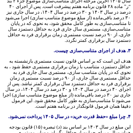
سال ۱۴۰۵ آخرین مرحله اجرای متناسب‌سازی موضوع جزء ۲ بند
“ر” ماده ۲۸ قانون برنامه هفتم پیشرفت است. پس از اجرای ۴۰
درصد در سال ۱۴۰۳ و ۳۰ درصد در سال ۱۴۰۴، در سال جاری نیز
۳۰ درصد باقی‌مانده (از مبلغ موضوع متناسب سازی) اجرا می‌شود
تا متناسب‌سازی به طور کامل محقق شود، به نحوی که در پایان
متناسب‌سازی، مستمری سال جاری فرد به حداقل دستمزد سال
جاری، از ۹۰ درصد نسبت مستمری زمان برقراری فرد به حداقل
دستمزد سال برقراری کمتر نگردد.
۳. هدف از اجرای متناسب‌سازی چیست.
هدف این است که بر اساس قانون نسبت مستمری بازنشسته به
حداقل دستمزد، متناسب با زمان برقراری مستمری حفظ شود ، به
نحوی که در پایان متناسب سازی، مستمری سال جاری فرد به
حداقل مستمری سال جاری، از ۹۰ درصد نسبت مستمری زمان
برقراری فرد به حداقل دستمزد سال برقراری کمتر نباشد. پس از
اجرای ۴۰ درصد در سال ۱۴۰۳ و ۳۰ درصد در سال ۱۴۰۴، در سال
جاری نیز ۳۰ درصد باقی‌مانده (از مبلغ موضوع متناسب سازی) اجرا
می‌شود تا متناسب‌سازی به طور کامل محقق شود. این فرمول
دقیقا همان فرمول قانونگذار در برنامه هفتم است.
۴. چرا مبلغ «حفظ قدرت خرید» در سال ۱۴۰۵ پرداخت نمی‌شود.
این مبلغ در سال ۱۴۰۳ بر اساس بند (د) تبصره (۱۵) قانون بودجه
همان سال و برای حمایت از حداقل بگیران و سایر مستمری