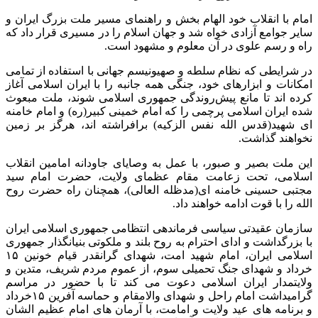
امام با انقلاب خود الهام بخش و راهنمای مسیر ملت بزرگ ایران و
سایر جوامع آزادی خواه شد و جهان اسلام را در مسیری قرار داد که
راه و رسم علوی در آن معلوم و مشهود است.
در شرایطی که نظام سلطه و صهیونیسم جهانی با استفاده از تمامی
امکانات و ابزارهای خود، جنگی همه جانبه را با ایران اسلامی آغاز
کرده اند تا مانع پیش‌روندگی جمهوری اسلامی شوند، ملت مبعوث
شده ایران اسلامی پرچمی را که امام خمینی کبیر(ره) و امام خامنه
ای شهید(قدس الله نفس الزکیه) برافراشته اند، هرگز بر زمین
نخواهند گذاشت.
این ملت بصیر و صبور، با عمل به وصایای جاودانه امامین انقلاب
اسلامی، تحت زعامت مقام عظمای ولایت، حضرت امام سید
مجتبی حسینی خامنه ای(مدظله العالی)، همچنان راه حضرت روح
الله را با قوت ادامه خواهند داد.
سازمان عقیدتی سیاسی فرماندهی انتظامی جمهوری اسلامی ایران
با بزرگداشت و ادای احترام به روح بلند و ملکوتی بنیانگذار جمهوری
اسلامی ایران، امام شهید امت، شهدای گرانقدر قیام خونین ۱۵
خرداد و شهدای جنگ تحمیلی سوم، از عموم مردم شریف، متدین و
ولایتمدار ایران اسلامی دعوت می کند تا با حضور در مراسم‌
گرامیداشت امام راحل و شهدای والامقام و حماسه آفرین ۱۵خرداد
و برنامه های عید ولایت و امامت، با آرمان های امام عظیم الشان