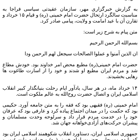
به گزارش خبرگزاری مهر، سازمان عقیدتی سیاسی فراجا به
مناسبت سالگرد ارتحال حضرت امام خمینی (ره)‌ و قیام ۱۵ خرداد و
تقارن آن با عید امامت و ولایت، پیامی صادر کرد.
متن پیام به شرح زیر است:
بسم‌الله الرحمن الرحیم
ان الذین آمنوا و عملوا الصالحات سیجعل لهم الرحمن ودا
حضرت امام خمینی(ره) مطیع محض امر خداوند بود. خودش مطاع
شد و مردم ایران مطیع او شدند و خود را از اسارت طاغوت ها
رهایی بخشیدند.
۱۴ خرداد ماه، در هر سال، یادآور ایام رحلت بنیانگذار کبیر انقلاب
اسلامی ایران و اتصال حضرت روح‌الله به عالم ملکوت است.
امام‌ خمینی (ره) فقیهی بود که فقه را به متن جامعه آورد. حکیمی
بود که حکمت را در میدان اجتماع پیاده کرد و عارفی بود که عرفان
خود را در خدمت مردم قرار داد و سرلوحه وحدت مسلمانان و
پیشران حرکت‌های آزادی‌خواهانه جهان شد.
جمهوری اسلامی ایران، دستاورد انقلاب شکوهمند اسلامی ایران بود
که با دم مسیحایی ‌حضرت امام خمینی(ره) و ‌حماسه ملت غیور و