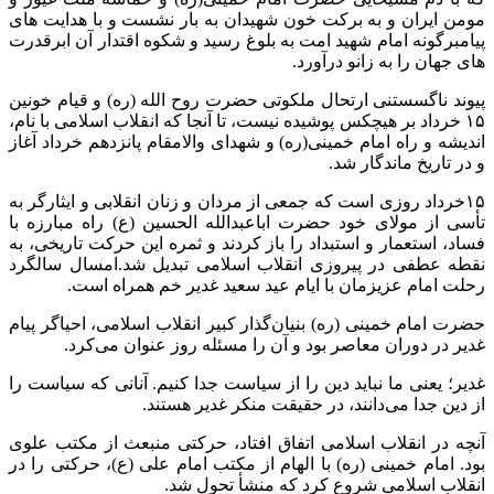
مومن ایران و به برکت ‌خون شهیدان به بار نشست و با هدایت های
پیامبرگونه امام شهید امت به بلوغ رسید و شکوه اقتدار آن ابرقدرت
های جهان را به زانو درآورد.
پیوند ناگسستنی ارتحال ملکوتی حضرت روح الله (ره) و قیام خونین
۱۵ خرداد بر هیچکس پوشیده نیست، تا آنجا که انقلاب اسلامی با نام،
اندیشه و راه امام خمینی(ره) و شهدای والامقام پانزدهم خرداد آغاز
و در تاریخ ماندگار شد.
۱۵خرداد روزی است که جمعی از مردان و زنان انقلابی و ایثارگر به
تأسی از مولای خود حضرت اباعبدالله الحسین (ع) راه مبارزه با
فساد، استعمار و استبداد را باز کردند و ثمره این حرکت تاریخی، به
نقطه عطفی در پیروزی انقلاب اسلامی تبدیل شد.امسال سالگرد
رحلت امام عزیزمان با ایام عید سعید غدیر خم همراه است.
حضرت امام خمینی (ره) بنیان‌گذار کبیر انقلاب اسلامی، احیاگر پیام
غدیر در دوران معاصر بود و آن را مسئله روز عنوان می‌کرد.
غدیر؛ یعنی ما نباید دین را از سیاست جدا کنیم. آنانی که سیاست را
از دین جدا می‌دانند، در حقیقت منکر غدیر هستند.
آنچه در انقلاب اسلامی اتفاق افتاد، حرکتی منبعث از مکتب علوی
بود. امام خمینی (ره) با الهام از مکتب امام علی (ع)، حرکتی را در
انقلاب اسلامی شروع کرد که منشأ تحول شد.