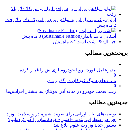
اولین واکنش بازار ارز به توافق ایران و آمریکا؛ دلار بالا رفت
2 ماه پیش
آشنایی با مد پایدار (Sustainable Fashion)
8 ماه پیش
چرا ال90 زشت است؟
8 ماه پیش
پربحث‌ترین مطالب
1
مدیرعامل فورد: اروپا خودروسازی‌اش را قمار کرده
0
نشانه‌های سوگ کودکان در گذر زمان
0
رشد قیمت خودرو در میانه آذر؛ مونتاژی‌ها پیشتاز افزایش‌ها
جدیدترین مطالب
توصیه‌های طب ایرانی برای تقویت شیرمادر و سلامت نوزاد
چرا در اضطرابِ آینده، «اکنونِ» کودکانمان را گم کرده‌ایم؟
دستور جدید وزارت علوم ابلاغ شد