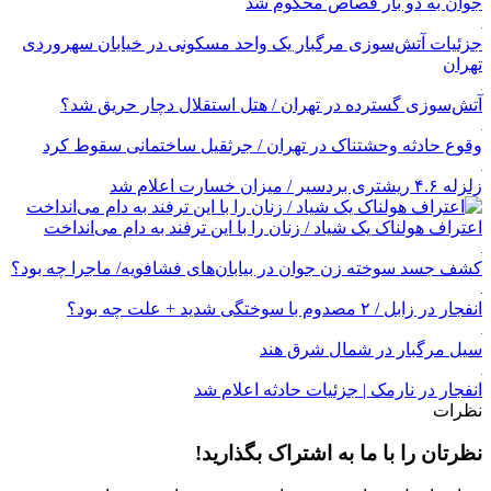
جوان به دو بار قصاص محکوم شد
جزئیات آتش‌سوزی مرگبار یک واحد مسکونی در خیابان سهروردی
تهران
آتش‌سوزی گسترده در تهران / هتل استقلال دچار حریق شد؟
وقوع حادثه وحشتناک در تهران / جرثقیل ساختمانی سقوط کرد
زلزله ۴.۶ ریشتری بردسیر / میزان خسارت اعلام شد
اعتراف هولناک یک شیاد / زنان را با این ترفند به دام می‌انداخت
کشف جسد سوخته زن جوان در بیابان‌های فشافویه/ ماجرا چه بود؟
انفجار در زابل / ۲ مصدوم با سوختگی شدید + علت چه بود؟
سیل مرگبار در شمال شرق هند
انفجار در نارمک | جزئیات حادثه اعلام شد
نظرات
نظرتان را با ما به اشتراک بگذارید!