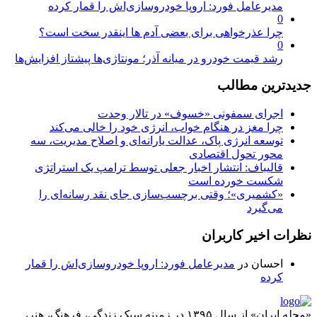
مدیرعامل فورد: اروپا خودروسازی‌اش را قمار کرده
0
چرا عذرخواهی برای بعضی آدم ها اینقدر سخت است؟
0
رشد قیمت خودرو در میانه آذر؛ مونتاژی‌ها پیشتاز افزایش‌ها
جدیدترین مطالب
اجرای سمفونی «خسوف» در تالار وحدت
چرا مغز در هنگام خواب، انرژی خود را خالی می‌کند
توسعه انرژی پاک، عدالت یارانه‌ای و اصلاح مدیریت، سه
محور تحول اقتصادی
قالیباف: انتشار اخبار جعلی توسط ترامپ یک استراتژی
شکست خورده است
«کشمیری»؛ وقتی برچسب‌سازی جای نقد رسانه‌ای را
می‌گیرد
نظرات اخیر کاربران
احسان
در
مدیرعامل فورد: اروپا خودروسازی‌اش را قمار
کرده
«مجله ایران» از سال ۱۳۹۵ در زمینه سبک زندگی، فرهنگ، هنر،