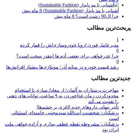
آشنایی با مد پایدار (Sustainable Fashion)
8 ماه پیش
چرا ال90 زشت است؟
8 ماه پیش
پربحث‌ترین مطالب
1
مدیرعامل فورد: اروپا خودروسازی‌اش را قمار کرده
0
چرا عذرخواهی برای بعضی آدم ها اینقدر سخت است؟
0
رشد قیمت خودرو در میانه آذر؛ مونتاژی‌ها پیشتاز افزایش‌ها
جدیدترین مطالب
مهاجرت پرستاران به آلمان؛ از معادل‌سازی تا استخدام
محدودکردن زمان غذاخوردن به ۹ ساعت، توانایی‌های ذهنی
را تقویت می‌کند
تأثیر پنهانی داروهای جدید لاغری بر چشم‌ها!
پزشکیان: شخصیت آیت‌الله سیدمجتبی خامنه‌ای استثنائی
است
پزشکیان: مشروطه نقطه عطف بیداری و آزادی‌خواهی ملت
ایران بود