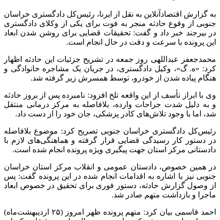
به گزارش اقتصادآنلاین به نقل از ایرنا، رئیس‌کل دادگستری خراسان
جنوبی از وقوع حادثه منجر به فوت برای یکی از وکلای دادگستری
در بیرجند خبر داد و گفت: تحقیقات قضایی برای روشن شدن ابعاد
این پرونده با سرعت و دقت در حال انجام است.
محمدجعفر عبداللهی روز جمعه در تشریح جزئیات این حادثه اظهار
کرد: «ه. گ»، وکیل دادگستری، در جریان یک مشاجره خانوادگی و
هنگام پیاده شدن از خودرو، توسط همسرش زیر گرفته شد.
وی با ابراز تأسف از این واقعه تلخ افزود: نامبرده پس از بروز حادثه
و به دلیل شدت جراحات وارده، بلافاصله به مرکز درمانی منتقل
شد، اما با وجود تلاش‌های کادر پزشکی، جان خود را از دست داد.
رئیس‌کل دادگستری خراسان جنوبی تصریح کرد: موضوع بلافاصله
در دستور کار رسیدگی قضایی قرار گرفته و هماهنگی‌های لازم با
دادستانی مرکز استان جهت پیگیری ویژه پرونده انجام شده است.
در همین خصوص، دادستان عمومی و انقلاب مرکز استان خراسان
جنوبی نیز با اشاره به اقدامات انجام شده در این پرونده گفت: پس
از وصول گزارش حادثه، دستور فوری برای تحقیق در خصوص ابعاد
ماجرا و بازداشت متهم صادر شد.
احمد قاسمی بیان کرد: متهم پرونده ظهر امروز (۲۵ اردیبهشت‌ماه)