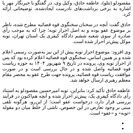
مقصودلو (
تتلو
)، عاطفه
حاذق
، وکیل وی، در گفتگو با خبرنگار مهر با
اشاره به برخی برداشت‌های نادرست ایجادشده، توضیحاتی ارائه
کرد.
حاذق
گفت: آنچه در سخنان سخنگوی قوه قضائیه مطرح شده، ناظر
بر موضوع عفو بوده و نه اصل احراز توبه؛ چرا که به موجب رأی
صادره از سوی شعبه ششم دادگاه کیفری یک استان تهران، توبه
موکل پیش‌تر احراز شده است.
وی افزود: موضوع احراز توبه پیش از این نیز به‌صورت رسمی اعلام
شده و بر همین اساس، سخنگوی قوه قضائیه اعلام کرده بود که پس
از احراز توبه وی، پرونده در تاریخ ۹ شهریور ۱۴۰۴ به حوزه ریاست
قوه قضائیه واصل شده و در حال بررسی است و در صورت
موافقت ریاست قوه قضائیه، پرونده جهت طرح عفو به محضر مقام
معظم رهبری ارسال خواهد شد.
عاطفه
حاذق
تأکید کرد: بنابراین، توبه امیرحسین مقصودلو به استناد
رأی دادگاه کیفری یک، پیش‌تر احراز شده و آنچه هم‌اکنون در فرآیند
بررسی قرار دارد، درخواست عفو است؛ از این‌رو، هرگونه تلقی
مبنی بر وجود تعارض در این خصوص، ناشی از
خلط
میان دو مقوله
«توبه» و «عفو» است.