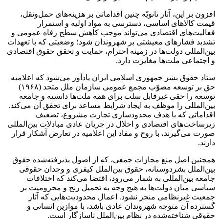
افزون بر این، آثار ثانویّه چنین اقداماتی بر هزینه‌های حمل‌ونقل،
قیمت کالاهای اساسی، دسترسی به مواد اولیه و استمرار
فعالیت‌های اقتصادی می‌تواند موجب کاهش سطح رفاه عمومی و
تشدید فشارهای معیشتی بر شهروندان شود؛ وضعیتی که با تعهدات
بین‌المللی دولت‌ها در زمینه احترام، حمایت و تحقق حقوق اقتصادی
و اجتماعی ملت‌ها مغایرت دارد.
ستاد حقوق بشر جمهوری اسلامی ایران یادآور می‌شود که اعلامیه
حق بر توسعه مصوّب مجمع عمومی سازمان ملل متحد (۱۹۶۸)
توسعه را حقی غیرقابل سلب برای همه ملت‌ها دانسته و جامعه
بین‌المللی را موظف به ایجاد شرایط مساعد برای تحقق آن می‌کند.
اقداماتی که با هدف محدودسازی تجارت مشروع، تضعیف
زیرساخت‌های اقتصادی و اخلال در جریان عادی مبادلات بین‌المللی
صورت می‌گیرند، با روح و مفاد این اعلامیه در تعارض آشکار قرار
دارند.
همچنین اصل منع مجازات جمعی، که از اصول پذیرفته‌شده حقوق
بین‌الملل بشردوستانه، حقوق بین‌الملل کیفری و وجدان حقوقی
جامعه بین‌المللی به شمار می‌رود، اقتضا می‌کند که اختلافات
سیاسی میان دولت‌ها به هیچ وجه به تحمیل رنج و محرومیت بر
جمعیت غیرنظامی منجر نشود. اعمال محدودیت‌هایی که آثار
گسترده آن متوجه شهروندان عادی باشد، با موازین انسانی و
حقوقی شناخته‌شده در نظام بین‌الملل ناسازگار است.