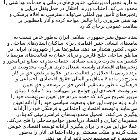
به دارو، تجهیزات پزشکی، فناوری‌های درمانی و خدمات بهداشتی را
محدود می‌کند، اجتناب ورزند. اختلال در حمل‌ونقل دریایی و
زنجیره‌های تأمین بین‌المللی می‌تواند دسترسی به اقلام پزشکی و
بهداشتی ضروری را با چالش مواجه کرده و آثار نامطلوبی بر
سلامت عمومی برجای گذارد.
ستاد حقوق بشر جمهوری اسلامی ایران به‌طور خاص نسبت به
پیامدهای انسانی چنین اقداماتی برای ساکنان استان‌های ساحلی و
جنوبی کشور هشدار می‌دهد. میلیون‌ها نفر از شهروندان ایرانی در
مناطق ساحلی خلیج فارس و دریای عمان به فعالیت‌های مرتبط با
کشتیرانی، تجارت دریایی، صیادی، خدمات بندری، صنایع دریامحور و
زنجیره‌های اقتصادی وابسته اشتغال دارند. هرگونه محدودیت در
تردد دریایی یا اختلال در فعالیت بنادر، علاوه بر نقض حق بر کار
مندرج در ماده ۶ میثاق بین‌المللی حقوق اقتصادی، اجتماعی و
فرهنگی، به‌طور مستقیم ناقض حق بر توسعه و حق تعیین
سرنوشت اقتصادی این جوامع نیز می‌باشد. بند ۱ ماده ۱ میثاق
مزبور تصریح می‌کند که «همه مردم حق تعیین سرنوشت خود را
دارند و به موجب این حق، وضعیت سیاسی خود را آزادانه تعیین
می‌نمایند و توسعه اقتصادی، اجتماعی و فرهنگی خود را آزادانه
پیگیری می‌کنند.» تحمیل محدودیت‌های فراسرزمینی که بنادر،
مسیرهای تجاری و اقتصاد دریامحور جوامع ساحلی را فلج می‌کند،
عملا حق این مردم را برای پیگیری آزادانه توسعه اقتصادی خویش
سلب کرده و امنیّت معیشتی و رفاه اجتماعی آنان را به‌طور
مستقیم و غیرمستقیم تحت تأثیر قرار می‌دهد.