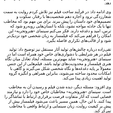
دهد.
وی ادامه داد: در فرآیند ساخت فیلم نیز تلاش کردم روایت به سمت
شعارزدگی نرود و اجازه دهم شخصیت‌ها با رفتار، سکوت و
تصمیم‌های خود داستان را پیش ببرند. برای من مهم بود که مخاطب
تنها با یک حادثه مواجه نشود، بلکه با انسان‌هایی روبه‌رو شود که
ترس، امید و دغدغه دارند. فکر می‌کنم سینمای «هنروتجربه» این
امکان را فراهم می‌کند که فیلمساز به زبان شخصی خود نزدیک‌تر
شود و از قالب‌های تکراری فاصله بگیرد.
تقی‌زاده درباره چالش‌های تولید آثار مستقل نیز توضیح داد: تولید
فیلم در هر شرایطی با دشواری‌های خاص خود همراه است اما در
سینمای «هنروتجربه» شاید مهم‌ترین مسئله، ایجاد تعادل میان نگاه
هنری فیلمساز و محدودیت‌های تولید باشد. فیلم‌هایی از این جنس
معمولاً بر پایه دغدغه‌ها و نگاه شخصی شکل می‌گیرند و گاهی با
امکانات محدود ساخته می‌شوند، بنابراین همراهی و انگیزه گروه
تولید اهمیت زیادی پیدا می‌کند.
وی افزود: مسئله دیگر، دیده شدن فیلم و رسیدن آن به مخاطب
است. سینمای «هنروتجربه» مخاطبان خاص خود را دارد و نیازمند
فضایی است که آثار متفاوت فرصت برقراری ارتباط با تماشاگر را
پیدا کنند. با این حال، همین مسیر باعث می‌شود فیلمساز بیش از
پیش بر کیفیت روایت، زبان سینمایی و ارتباط واقعی با مخاطب
تمرکز کند.