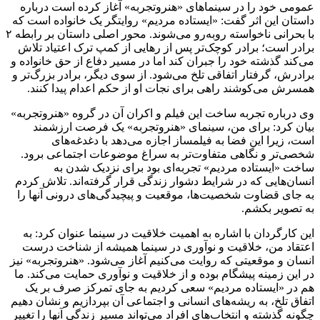
عمومی خود را در سینماهای «هنروتجربه» آغاز کرده است درباره
داستان این اثر گفت: «ایستاده مردیم» روایتگر یک خانواده است که
با بحرانی ناخواسته روبه‌رو می‌شوند. محور اصلی داستان بر رابطه ۲
برادر است؛ برادر کوچک‌تر پس از رهایی از کمپ ترک اعتیاد تلاش
می‌کند گذشته خود را جبران کند اما در مسیر دفاع از حق خانواده و
برادرش، گرفتار اتفاقی تلخ می‌شود. از سوی دیگر، برادر بزرگ‌تر و
همسرش می‌کوشند راهی برای نجات او از حکم اعدام پیدا کنند.
وی درباره تجربه ساخت این فیلم و اکران آن در گروه «هنروتجربه»
بیان کرد: برای من، سینمای «هنروتجربه» یک فرصت ارزشمند
است، زیرا این فضا به فیلمساز اجازه می‌دهد با دغدغه‌های
شخصی‌تر و نگاهی متفاوت‌تر به سراغ موضوعات اجتماعی برود.
ساخت «ایستاده مردیم» تجربه‌ای بود برای نزدیک شدن به
انسان‌هایی که در شرایط دشوار زندگی قرار گرفته‌اند. تلاش کردم
به جای قضاوت شخصیت‌ها، موقعیت و پیچیدگی‌های درونی آنها را
به تصویر بکشم.
این کارگردان با اشاره به اهمیت خلاقیت در سینما عنوان کرد: به
اعتقاد من، خلاقیت و نوآوری در سینما همیشه از شناخت درست
انسان و موقعیتی که روایت می‌کنیم آغاز می‌شود. «هنروتجربه» نیز
در این زمینه پیشگام بوده و از خلاقیت و نوآوری حمایت می‌کند. ما
هم در «ایستاده مردیم» سعی کردیم به جای تمرکز صرف بر یک
اتفاق تلخ، به ریشه‌های انسانی و اجتماعی آن بپردازیم و نشان دهیم
چگونه گذشته و انتخاب‌های افراد می‌تواند مسیر زندگی آنها را تغییر