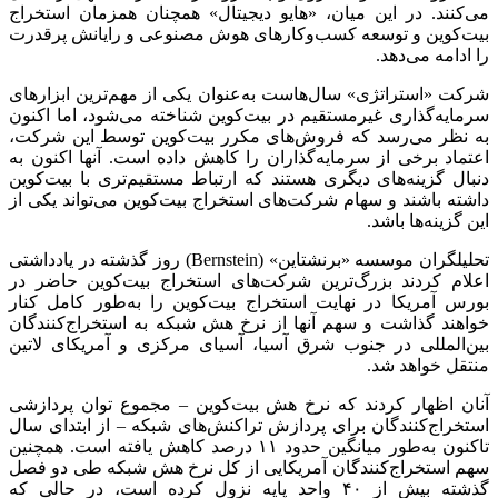
می‌کنند. در این میان، «هایو دیجیتال» همچنان همزمان استخراج
بیت‌کوین و توسعه کسب‌وکارهای هوش مصنوعی و رایانش پرقدرت
را ادامه می‌دهد.
شرکت «استراتژی» سال‌هاست به‌عنوان یکی از مهم‌ترین ابزارهای
سرمایه‌گذاری غیرمستقیم در بیت‌کوین شناخته می‌شود، اما اکنون
به نظر می‌رسد که فروش‌های مکرر بیت‌کوین توسط این شرکت،
اعتماد برخی از سرمایه‌گذاران را کاهش داده است. آنها اکنون به
دنبال گزینه‌های دیگری هستند که ارتباط مستقیم‌تری با بیت‌کوین
داشته باشند و سهام شرکت‌های استخراج بیت‌کوین می‌تواند یکی از
این گزینه‌ها باشد.
تحلیلگران موسسه «برنشتاین» (Bernstein) روز گذشته در یادداشتی
اعلام کردند بزرگ‌ترین شرکت‌های استخراج بیت‌کوین حاضر در
بورس آمریکا در نهایت استخراج بیت‌کوین را به‌طور کامل کنار
خواهند گذاشت و سهم آنها از نرخ هش شبکه به استخراج‌کنندگان
بین‌المللی در جنوب شرق آسیا، آسیای مرکزی و آمریکای لاتین
منتقل خواهد شد.
آنان اظهار کردند که نرخ هش بیت‌کوین – مجموع توان پردازشی
استخراج‌کنندگان برای پردازش تراکنش‌های شبکه – از ابتدای سال
تاکنون به‌طور میانگین حدود ۱۱ درصد کاهش یافته است. همچنین
سهم استخراج‌کنندگان آمریکایی از کل نرخ هش شبکه طی دو فصل
گذشته بیش از ۴۰ واحد پایه نزول کرده است، در حالی که