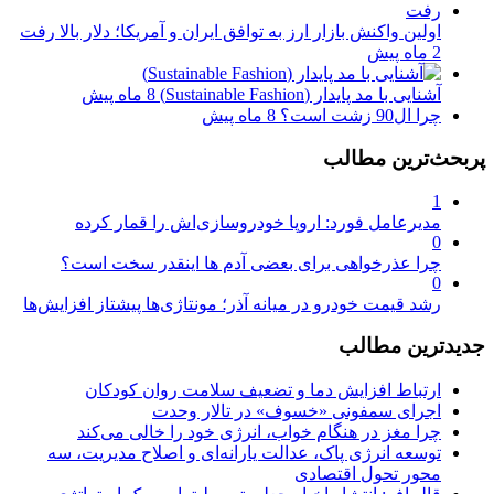
اولین واکنش بازار ارز به توافق ایران و آمریکا؛ دلار بالا رفت
2 ماه پیش
آشنایی با مد پایدار (Sustainable Fashion)
8 ماه پیش
چرا ال90 زشت است؟
8 ماه پیش
پربحث‌ترین مطالب
1
مدیرعامل فورد: اروپا خودروسازی‌اش را قمار کرده
0
چرا عذرخواهی برای بعضی آدم ها اینقدر سخت است؟
0
رشد قیمت خودرو در میانه آذر؛ مونتاژی‌ها پیشتاز افزایش‌ها
جدیدترین مطالب
ارتباط افزایش دما و تضعیف سلامت روان کودکان
اجرای سمفونی «خسوف» در تالار وحدت
چرا مغز در هنگام خواب، انرژی خود را خالی می‌کند
توسعه انرژی پاک، عدالت یارانه‌ای و اصلاح مدیریت، سه
محور تحول اقتصادی