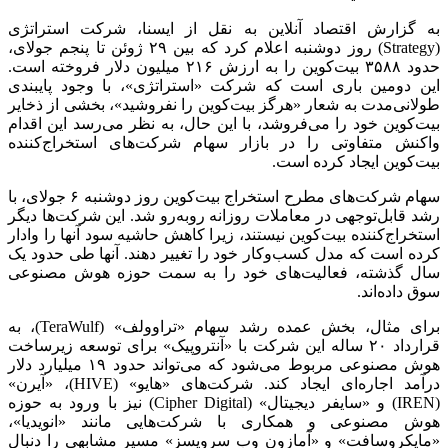
به گزارش اقتصاد آنلاین به نقل از ایسنا، شرکت استراتژی
(Strategy) روز دوشنبه اعلام کرد که بین ۲۹ ژوئن تا پنجم جولای،
حدود ۳۵۸۸ بیت‌کوین را به ارزش ۲۱۶ میلیون دلار فروخته است.
این دومین باری است که شرکت «استراتژی»، با وجود پایبندی
طولانی‌مدت به شعار «هرگز بیت‌کوین را نفروشید»، بخشی از ذخایر
بیت‌کوین خود را می‌فروشد، با این حال، به نظر می‌رسد این اقدام
واکنش متفاوتی را در بازار سهام شرکت‌های استخراج‌کننده
بیت‌کوین ایجاد کرده است.
سهام شرکت‌های مطرح استخراج بیت‌کوین روز دوشنبه ۶ جولای، با
رشد قابل‌توجهی در معاملات روزانه روبه‌رو شد. این شرکت‌ها دیگر
استخراج‌کننده بیت‌کوین نیستند، زیرا کاهش حاشیه سود آنها را وادار
کرده است که مدل کسب‌وکار خود را تغییر دهند. آنها طی حدود یک
سال گذشته، فعالیت‌های خود را به سمت حوزه هوش مصنوعی
سوق داده‌اند.
برای مثال، بخش عمده رشد سهام «تراوولف» (TeraWulf)، به
قرارداد ۲۰ ساله این شرکت با «آنتروپیک» برای توسعه زیرساخت
هوش مصنوعی مربوط می‌شود که می‌تواند حدود ۱۹ میلیارد دلار
درآمد اجاره‌ای ایجاد کند. شرکت‌های «هایو» (HIVE)، «آیرن»
(IREN) و «سایفر دیجیتال» (Cipher Digital) نیز با ورود به حوزه
هوش مصنوعی و همکاری با شرکت‌هایی مانند «انویدیا»،
«مایکروسافت» و «آمازون وب سرویسز» مسیر مشابهی را دنبال